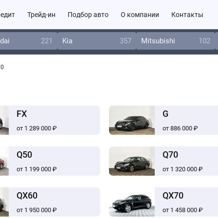
едит
Трейд-ин
Подбор авто
О компании
Контакты
dai
221
Kia
357
Mitsubishi
102
70
FX
G
от 1 289 000 ₽
от 886 000 ₽
Q50
Q70
от 1 199 000 ₽
от 1 320 000 ₽
QX60
QX70
от 1 950 000 ₽
от 1 458 000 ₽