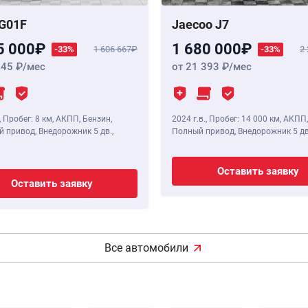
G01F
Jaecoo J7
5 000
1 680 000
-33%
1 606 667
-33%
2
345
/мес
от 21 393
/мес
,
Пробег: 8 км
, АКПП, Бензин,
2024 г.в.
,
Пробег: 14 000 км
, АКПП,
 привод, Внедорожник 5 дв.,
Полный привод, Внедорожник 5 дв
Оставить заявку
Оставить заявку
Все автомобили