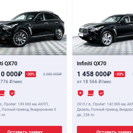
iti QX70
Infiniti QX70
10 000
1 458 000
-33%
2 280 000
-33%
 776
/мес
от 18 566
/мес
в.
,
Пробег: 139 000 км
, АКПП,
2015 г.в.
,
Пробег: 142 000 км
, АК
, Полный привод, Внедорожник 5
Дизель, Полный привод, Внедор
 лс
дв.,
238 лс
Оставить заявку
Оставить заявку