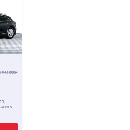
1 944 000
ПП,
ожник 5