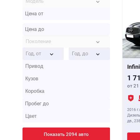
Модель
Поколение
Год, от
Год, до
Infin
1 7
от 21
2016 г.
Дизель
дв.,
238
Показать 2094 авто