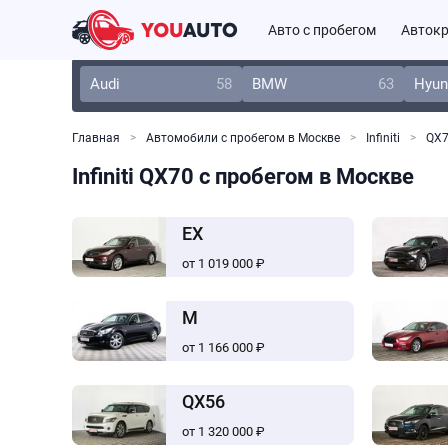
Авто с пробегом
Автокр
Audi
58
BMW
63
Hyun
Главная
Автомобили с пробегом в Москве
Infiniti
QX
Infiniti QX70 с пробегом в Москве
EX
от 1 019 000 ₽
M
от 1 166 000 ₽
QX56
от 1 320 000 ₽