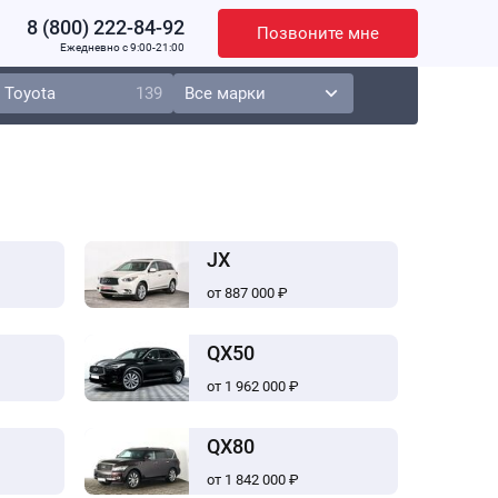
8 (800) 222-84-92
Позвоните мне
Ежедневно c 9:00-21:00
Toyota
139
JX
от 887 000 ₽
QX50
от 1 962 000 ₽
QX80
от 1 842 000 ₽