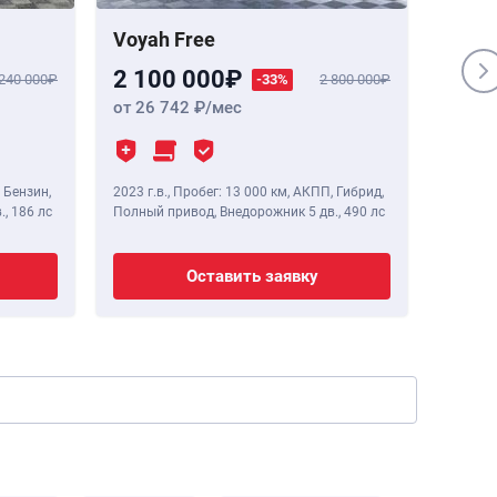
Voyah Free
Genes
2 100 000
1 84
 240 000
-33%
2 800 000
от 26 742
/мес
от 23
 Бензин,
2023 г.в.
,
Пробег: 13 000 км
, АКПП, Гибрид,
2020 г.в
.,
186 лс
Полный привод, Внедорожник 5 дв.,
490 лс
Полный 
Оставить заявку