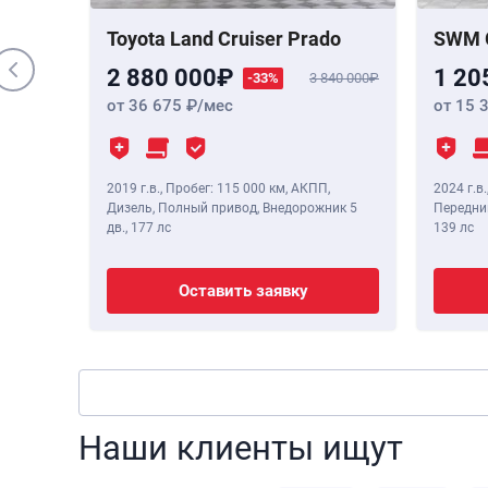
,
190 лс
Toyota Land Cruiser Prado
SWM 
2 880 000
1 20
-33%
3 840 000
от 36 675
/мес
от 15 
2019 г.в.
,
Пробег: 115 000 км
, АКПП,
2024 г.в.
Дизель, Полный привод, Внедорожник 5
Передний
дв.,
177 лс
139 лс
Оставить заявку
Наши клиенты ищут