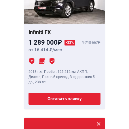
Infiniti FX
1 289 000
-33%
1 718 667
от 16 414
/мес
2013 г.в.
,
Пробег: 125 212 км
, АКПП,
Дизель, Полный привод, Внедорожник 5
дв.,
238 лс
Оставить заявку