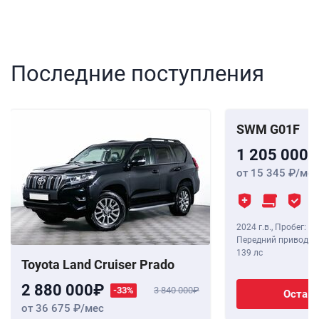
Последние поступления
SWM G01F
1 205 000
от 15 345
/мес
2024 г.в.
,
Пробег: 8 
Передний привод, В
139 лс
Toyota Land Cruiser Prado
2 880 000
-33%
3 840 000
Остави
от 36 675
/мес