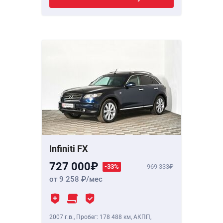
Infiniti FX
727 000
-33%
969 333
от 9 258
/мес
2007 г.в.
,
Пробег: 178 488 км
, АКПП,