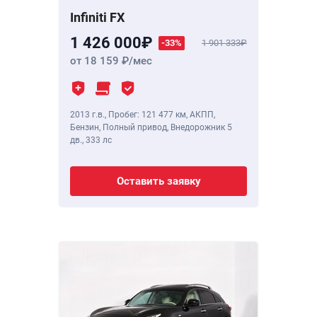
Infiniti FX
1 426 000
-33%
1 901 333
от 18 159
/мес
2013 г.в.
,
Пробег: 121 477 км
, АКПП,
Бензин, Полный привод, Внедорожник 5
дв.,
333 лс
Оставить заявку