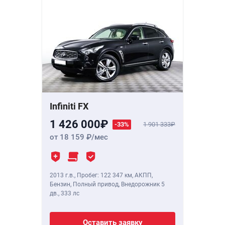
Infiniti FX
1 426 000
-33%
1 901 333
от 18 159
/мес
2013 г.в.
,
Пробег: 122 347 км
, АКПП,
Бензин, Полный привод, Внедорожник 5
дв.,
333 лс
Оставить заявку