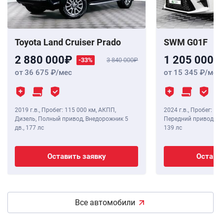
Toyota Land Cruiser Prado
SWM G01F
2 880 000
1 205 000
-33%
3 840 000
от 36 675
/мес
от 15 345
/мес
2019 г.в.
,
Пробег: 115 000 км
, АКПП,
2024 г.в.
,
Пробег: 8 
Дизель, Полный привод, Внедорожник 5
Передний привод, В
дв.,
177 лс
139 лс
Оставить заявку
Остави
Все автомобили