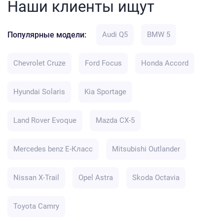
Наши клиенты ищут
Популярные модели:
Audi Q5
BMW 5
Chevrolet Cruze
Ford Focus
Honda Accord
Hyundai Solaris
Kia Sportage
Land Rover Evoque
Mazda CX-5
Mercedes benz E-Класс
Mitsubishi Outlander
Nissan X-Trail
Opel Astra
Skoda Octavia
Toyota Camry