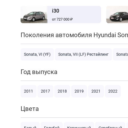
i30
от 727 000 ₽
Поколения автомобиля Hyundai Son
Sonata, VI (YF)
Sonata, VII (LF) Рестайлинг
Sonata
Год выпуска
2011
2017
2018
2019
2021
2022
Цвета