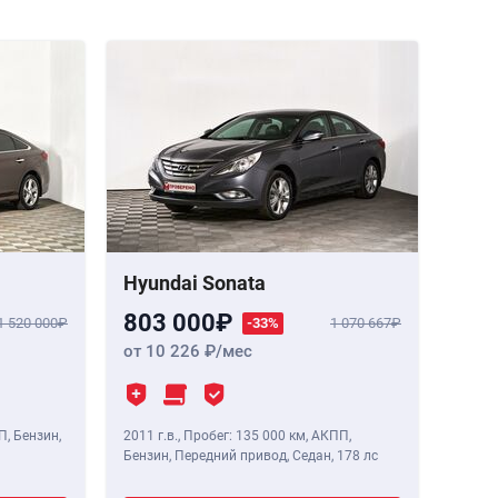
Hyundai Sonata
803 000
1 520 000
-33%
1 070 667
от 10 226
/мес
П, Бензин,
2011 г.в.
,
Пробег: 135 000 км
, АКПП,
Бензин, Передний привод, Седан,
178 лс