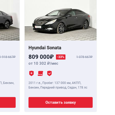
Hyundai Sonata
809 000
1 918 667
-33%
1 078 667
от 10 302
/мес
П, Бензин,
2011 г.в.
,
Пробег: 137 000 км
, АКПП,
Бензин, Передний привод, Седан,
178 лс
Оставить заявку