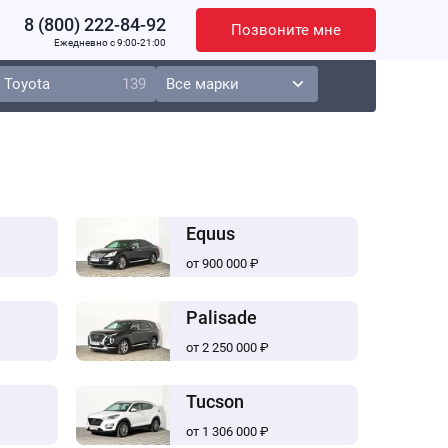
8 (800) 222-84-92
Позвоните мне
Ежедневно c 9:00-21:00
Toyota
139
Equus
от 900 000 ₽
Palisade
от 2 250 000 ₽
Tucson
от 1 306 000 ₽