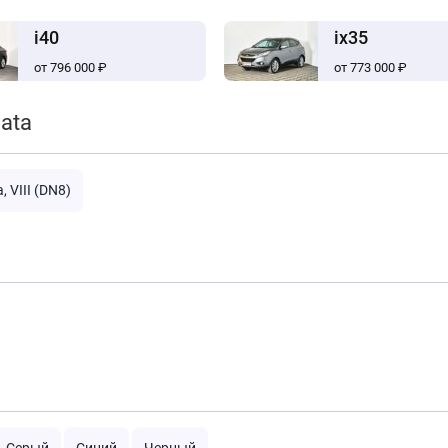
i40
ix35
от 796 000 ₽
от 773 000 ₽
ata
, VIII (DN8)