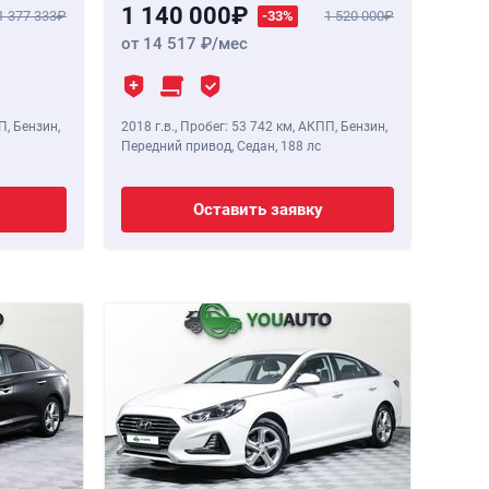
1 140 000
1 377 333
-33%
1 520 000
от 14 517
/мес
П, Бензин,
2018 г.в.
,
Пробег: 53 742 км
, АКПП, Бензин,
Передний привод, Седан,
188 лс
Оставить заявку