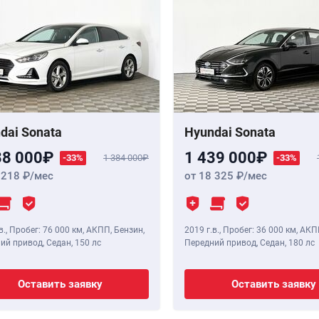
dai Sonata
Hyundai Sonata
38 000
1 439 000
-33%
1 384 000
-33%
 218
/мес
от 18 325
/мес
в.
,
Пробег: 76 000 км
, АКПП, Бензин,
2019 г.в.
,
Пробег: 36 000 км
, АКП
ий привод, Седан,
150 лс
Передний привод, Седан,
180 лс
Оставить заявку
Оставить заявку