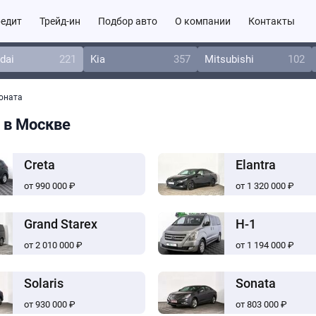
едит
Трейд-ин
Подбор авто
О компании
Контакты
dai
221
Kia
357
Mitsubishi
102
оната
м в Москве
Creta
Elantra
от 990 000 ₽
от 1 320 000 ₽
Grand Starex
H-1
от 2 010 000 ₽
от 1 194 000 ₽
Solaris
Sonata
от 930 000 ₽
от 803 000 ₽