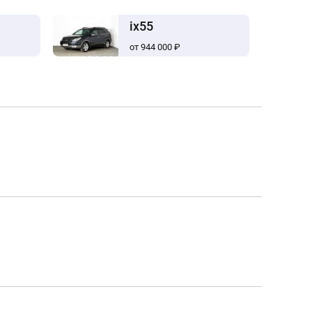
ix55
от 944 000 ₽