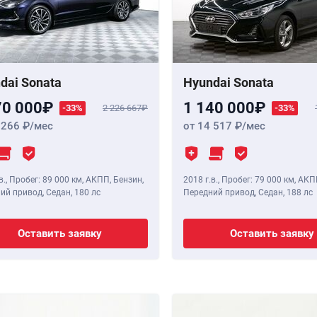
dai Sonata
Hyundai Sonata
70 000
1 140 000
-33%
2 226 667
-33%
 266
/мес
от 14 517
/мес
в.
,
Пробег: 89 000 км
, АКПП, Бензин,
2018 г.в.
,
Пробег: 79 000 км
, АКП
ий привод, Седан,
180 лс
Передний привод, Седан,
188 лс
Оставить заявку
Оставить заявку