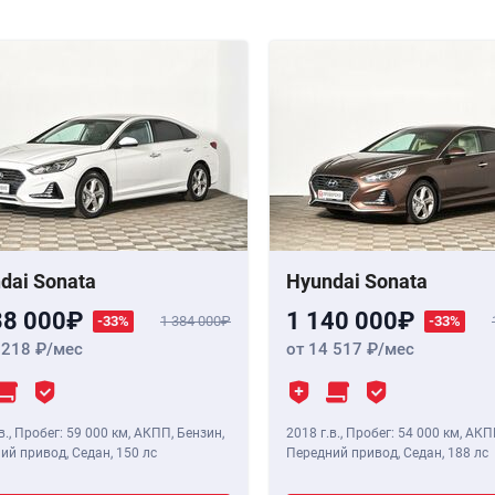
dai Sonata
Hyundai Sonata
38 000
1 140 000
-33%
1 384 000
-33%
 218
/мес
от 14 517
/мес
в.
,
Пробег: 59 000 км
, АКПП, Бензин,
2018 г.в.
,
Пробег: 54 000 км
, АКП
ий привод, Седан,
150 лс
Передний привод, Седан,
188 лс