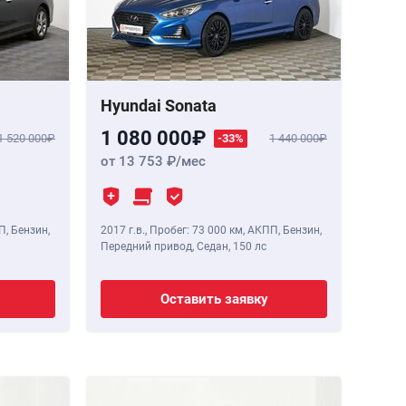
Hyundai Sonata
1 080 000
1 520 000
-33%
1 440 000
от 13 753
/мес
П, Бензин,
2017 г.в.
,
Пробег: 73 000 км
, АКПП, Бензин,
Передний привод, Седан,
150 лс
Оставить заявку