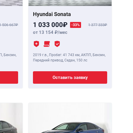
Hyundai Sonata
1 033 000
1 506 667
-33%
1 377 333
от 13 154
/мес
П, Бензин,
2019 г.в.
,
Пробег: 41 743 км
, АКПП, Бензин,
Передний привод, Седан,
150 лс
Оставить заявку