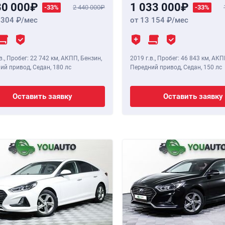
30 000
1 033 000
-33%
2 440 000
-33%
 304
/мес
от 13 154
/мес
в.
,
Пробег: 22 742 км
, АКПП, Бензин,
2019 г.в.
,
Пробег: 46 843 км
, АКП
ий привод, Седан,
180 лс
Передний привод, Седан,
150 лс
Оставить заявку
Оставить заявку