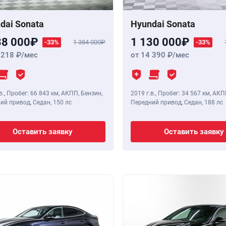
dai Sonata
Hyundai Sonata
38 000
1 130 000
-33%
1 384 000
-33%
 218
/мес
от 14 390
/мес
в.
,
Пробег: 66 843 км
, АКПП, Бензин,
2019 г.в.
,
Пробег: 34 567 км
, АКП
ий привод, Седан,
150 лс
Передний привод, Седан,
188 лс
Оставить заявку
Оставить заявку