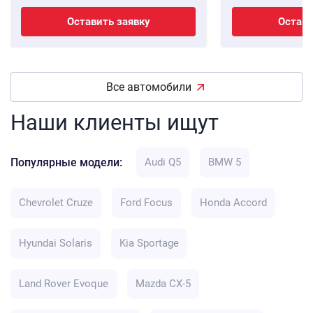
Оставить заявку
Остави
Все автомобили
Наши клиенты ищут
Популярные модели:
Audi Q5
BMW 5
Chevrolet Cruze
Ford Focus
Honda Accord
Hyundai Solaris
Kia Sportage
Land Rover Evoque
Mazda CX-5