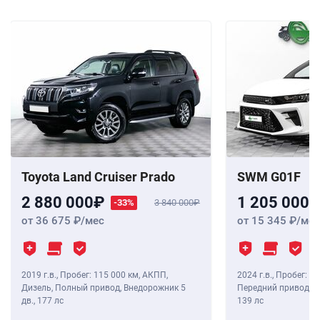
Toyota Land Cruiser Prado
SWM G01F
2 880 000
1 205 000
-33%
3 840 000
от 36 675
/мес
от 15 345
/мес
2019 г.в.
,
Пробег: 115 000 км
, АКПП,
2024 г.в.
,
Пробег: 8 
Дизель, Полный привод, Внедорожник 5
Передний привод, В
дв.,
177 лс
139 лс