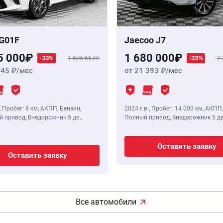
G01F
Jaecoo J7
5 000
1 680 000
-33%
1 606 667
-33%
2
345
/мес
от 21 393
/мес
,
Пробег: 8 км
, АКПП, Бензин,
2024 г.в.
,
Пробег: 14 000 км
, АКПП,
 привод, Внедорожник 5 дв.,
Полный привод, Внедорожник 5 дв
Оставить заявку
Оставить заявку
Все автомобили