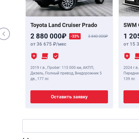
 Бензин,
,
190 лс
Toyota Land Cruiser Prado
SWM 
2 880 000
1 20
-33%
3 840 000
от 36 675
/мес
от 15 
2019 г.в.
,
Пробег: 115 000 км
, АКПП,
2024 г.в.
Дизель, Полный привод, Внедорожник 5
Передний
дв.,
177 лс
139 лс
Оставить заявку