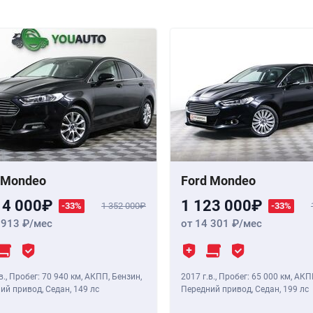
 Mondeo
Ford Mondeo
14 000
1 123 000
-33%
1 352 000
-33%
 913
/мес
от 14 301
/мес
в.
,
Пробег: 70 940 км
, АКПП, Бензин,
2017 г.в.
,
Пробег: 65 000 км
, АКП
ий привод, Седан,
149 лс
Передний привод, Седан,
199 лс