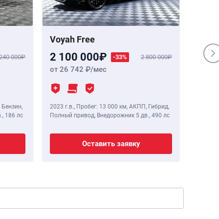
Voyah Free
Genes
2 100 000
1 84
 240 000
-33%
2 800 000
от 26 742
/мес
от 23
 Бензин,
2023 г.в.
,
Пробег: 13 000 км
, АКПП, Гибрид,
2020 г.в
.,
186 лс
Полный привод, Внедорожник 5 дв.,
490 лс
Полный 
Оставить заявку