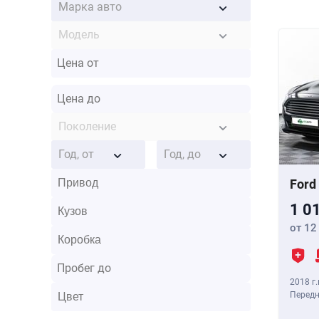
Марка авто
Модель
Поколение
Год, от
Год, до
Ford
1 0
от 12
2018 г.
Передн