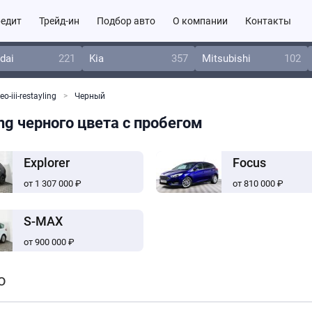
едит
Трейд-ин
Подбор авто
О компании
Контакты
dai
221
Kia
357
Mitsubishi
102
o-iii-restayling
Черный
ing черного цвета с пробегом
Explorer
Focus
от 1 307 000 ₽
от 810 000 ₽
S-MAX
от 900 000 ₽
o