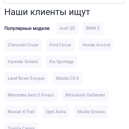
Наши клиенты ищут
Популярные модели:
Audi Q5
BMW 5
Chevrolet Cruze
Ford Focus
Honda Accord
Hyundai Solaris
Kia Sportage
Land Rover Evoque
Mazda CX-5
Mercedes benz E-Класс
Mitsubishi Outlander
Nissan X-Trail
Opel Astra
Skoda Octavia
Toyota Camry