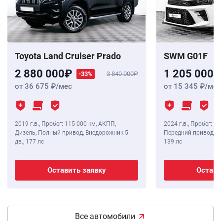
Toyota Land Cruiser Prado
SWM G01F
2 880 000
1 205 000
-33%
3 840 000
от 36 675
/мес
от 15 345
/мес
2019 г.в.
,
Пробег: 115 000 км
, АКПП,
2024 г.в.
,
Пробег: 8 
Дизель, Полный привод, Внедорожник 5
Передний привод, В
дв.,
177 лс
139 лс
Оставить заявку
Остави
Все автомобили