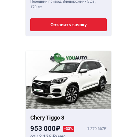
Передний привод, Внедорожник 5 дв.,
170 лс
Оставить заявку
Chery Tiggo 8
953 000
-33%
1 270 667
от 12 136
/мес