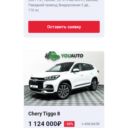
2021 г.в.
,
Пробег: 22 973 км
, АКПП, Бензин,
Передний привод, Внедорожник 5 дв.,
170 лс
Оставить заявку
Chery Tiggo 8
1 124 000
-33%
1 498 667