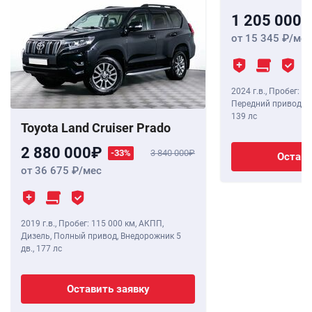
1 205 000
от 15 345
/мес
2024 г.в.
,
Пробег: 8 
Передний привод, В
139 лс
Toyota Land Cruiser Prado
2 880 000
-33%
3 840 000
Остави
от 36 675
/мес
2019 г.в.
,
Пробег: 115 000 км
, АКПП,
Дизель, Полный привод, Внедорожник 5
дв.,
177 лс
Оставить заявку