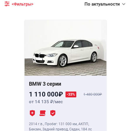
По актуальности
<Фильтры>
BMW 3 серии
1 110 000
-33%
1 480 000
от 14 135
/мес
2014 г.в.
,
Пробег: 131 000 км
, АКПП,
Бензин, Задний привод, Седан,
184 лс