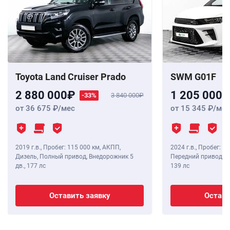
Toyota Land Cruiser Prado
SWM G01F
2 880 000
1 205 000
-33%
3 840 000
от 36 675
/мес
от 15 345
/мес
2019 г.в.
,
Пробег: 115 000 км
, АКПП,
2024 г.в.
,
Пробег: 8 
Дизель, Полный привод, Внедорожник 5
Передний привод, В
дв.,
177 лс
139 лс
Оставить заявку
Остави