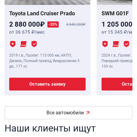
Toyota Land Cruiser Prado
SWM G01F
2 880 000
1 205 000
-33%
3 840 000
от 36 675
/мес
от 15 345
/мес
2019 г.в.
,
Пробег: 115 000 км
, АКПП,
2024 г.в.
,
Пробег: 8 
Дизель, Полный привод, Внедорожник 5
Передний привод, В
дв.,
177 лс
139 лс
Оставить заявку
Остави
Все автомобили
Наши клиенты ищут