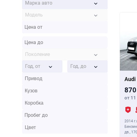
Марка авто
Модель
Поколение
Год, от
Год, до
Audi
870
от 11
2014 г.
Бензин
дв.,
170