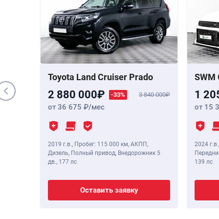
000 000
 Бензин,
,
190 лс
Toyota Land Cruiser Prado
SWM 
2 880 000
1 20
-33%
3 840 000
от 36 675
/мес
от 15 
2019 г.в.
,
Пробег: 115 000 км
, АКПП,
2024 г.в.
Дизель, Полный привод, Внедорожник 5
Передний
дв.,
177 лс
139 лс
Оставить заявку