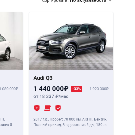
По актуальности
Сортировать:
Audi Q3
1 440 000
1 080 000
-33%
1 920 000
от 18 337
/мес
ПП,
2017 г.в.
,
Пробег: 70 000 км
, АКПП, Бензин,
ожник 5
Полный привод, Внедорожник 5 дв.,
180 лс