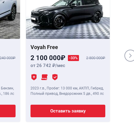
Voyah Free
Genes
2 100 000
1 84
 240 000
-33%
2 800 000
от 26 742
/мес
от 23
 Бензин,
2023 г.в.
,
Пробег: 13 000 км
, АКПП, Гибрид,
2020 г.в
.,
186 лс
Полный привод, Внедорожник 5 дв.,
490 лс
Полный 
Оставить заявку