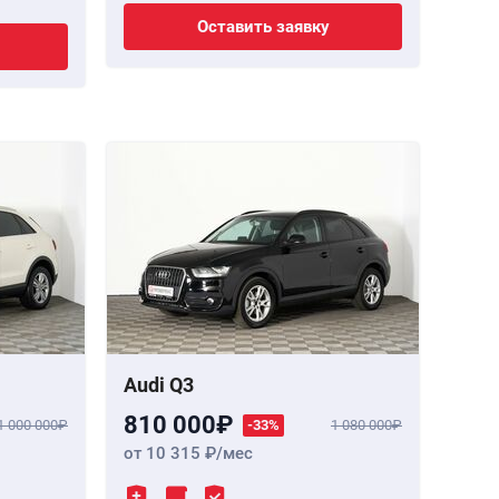
Оставить заявку
Audi Q3
810 000
1 000 000
-33%
1 080 000
от 10 315
/мес