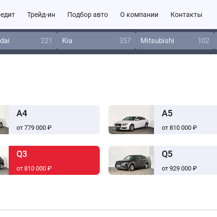
едит
Трейд-ин
Подбор авто
О компании
Контакты
dai
221
Kia
357
Mitsubishi
102
A4
A5
от 779 000 ₽
от 810 000 ₽
Q3
Q5
от 810 000 ₽
от 929 000 ₽