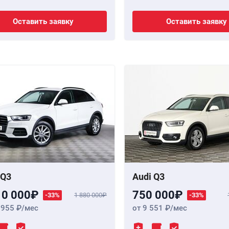
Оставить заявку
Оставить заявку
 Q3
Audi Q3
10 000
750 000
-33%
1 880 000
-33%
 955
/мес
от 9 551
/мес