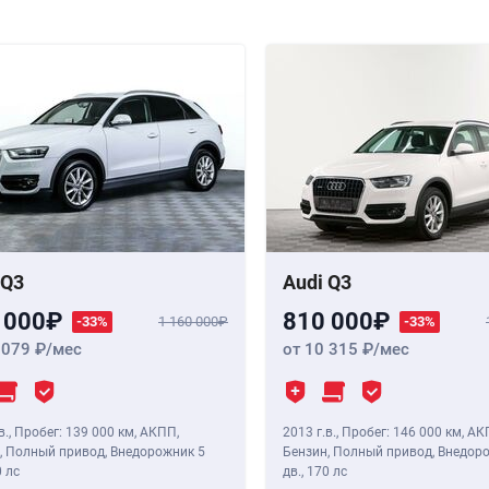
 Q3
Audi Q3
 000
810 000
-33%
1 160 000
-33%
 079
/мес
от 10 315
/мес
в.
,
Пробег: 139 000 км
, АКПП,
2013 г.в.
,
Пробег: 146 000 км
, АК
, Полный привод, Внедорожник 5
Бензин, Полный привод, Внедор
 лс
дв.,
170 лс