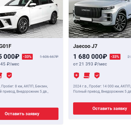
G01F
Jaecoo J7
5 000
1 680 000
-33%
1 606 667
-33%
2
345
/мес
от 21 393
/мес
,
Пробег: 8 км
, АКПП, Бензин,
2024 г.в.
,
Пробег: 14 000 км
, АКПП,
 привод, Внедорожник 5 дв.,
Полный привод, Внедорожник 5 дв
Оставить заявку
Оставить заявку