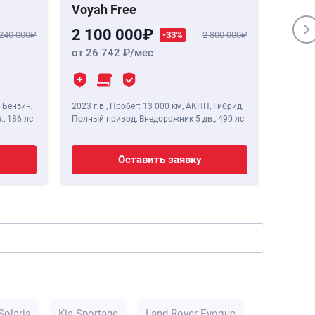
Voyah Free
Genes
2 100 000
1 84
 240 000
-33%
2 800 000
от 26 742
/мес
от 23
 Бензин,
2023 г.в.
,
Пробег: 13 000 км
, АКПП, Гибрид,
2020 г.в
.,
186 лс
Полный привод, Внедорожник 5 дв.,
490 лс
Полный 
Оставить заявку
Solaris
Kia Sportage
Land Rover Evoque