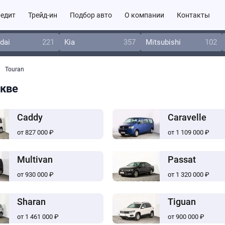
едит
Трейд-ин
Подбор авто
О компании
Контакты
dai
221
Kia
357
Mitsubishi
102
Touran
скве
Caddy
Caravelle
от 827 000 ₽
от 1 109 000 ₽
Multivan
Passat
от 930 000 ₽
от 1 320 000 ₽
Sharan
Tiguan
от 1 461 000 ₽
от 900 000 ₽