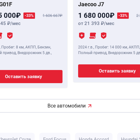
G01F
Jaecoo J7
5 000
1 680 000
-33%
1 606 667
-33%
2
345
/мес
от 21 393
/мес
,
Пробег: 8 км
, АКПП, Бензин,
2024 г.в.
,
Пробег: 14 000 км
, АКПП,
 привод, Внедорожник 5 дв.,
Полный привод, Внедорожник 5 дв
Оставить заявку
Оставить заявку
Все автомобили
Chevrolet Cruze
Ford Focus
Honda Accord
Hyundai 