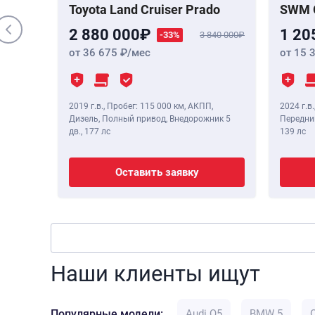
Toyota Land Cruiser Prado
SWM 
2 880 000
1 20
-33%
3 840 000
от 36 675
/мес
от 15 
2019 г.в.
,
Пробег: 115 000 км
, АКПП,
2024 г.в.
Дизель, Полный привод, Внедорожник 5
Передний
дв.,
177 лс
139 лс
Оставить заявку
Наши клиенты ищут
Популярные модели:
Audi Q5
BMW 5