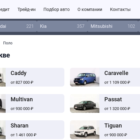
едит
Трейд-ин
Подбор авто
О компании
Контакты
dai
221
Kia
357
Mitsubishi
102
Поло
кве
Caddy
Caravelle
от 827 000 ₽
от 1 109 000 ₽
Multivan
Passat
от 930 000 ₽
от 1 320 000 ₽
Sharan
Tiguan
от 1 461 000 ₽
от 900 000 ₽