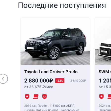
Последние поступления
000 000
 Бензин,
,
190 лс
Toyota Land Cruiser Prado
SWM 
2 880 000
1 20
-33%
3 840 000
от 36 675
/мес
от 15 
2019 г.в.
,
Пробег: 115 000 км
, АКПП,
2024 г.в.
Дизель, Полный привод, Внедорожник 5
Передний