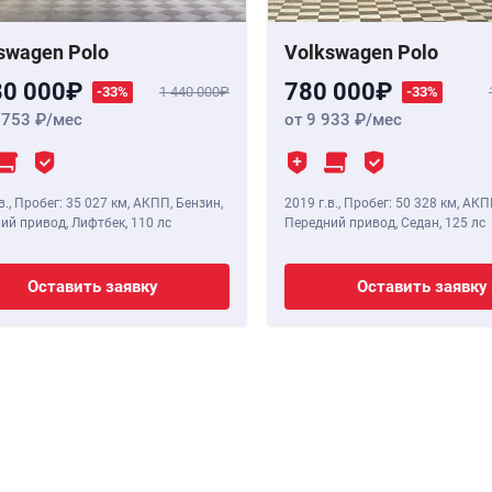
swagen Polo
Volkswagen Polo
80 000
780 000
-33%
1 440 000
-33%
 753
/мес
от 9 933
/мес
в.
,
Пробег: 35 027 км
, АКПП, Бензин,
2019 г.в.
,
Пробег: 50 328 км
, АКП
ий привод, Лифтбек,
110 лс
Передний привод, Седан,
125 лс
Оставить заявку
Оставить заявку