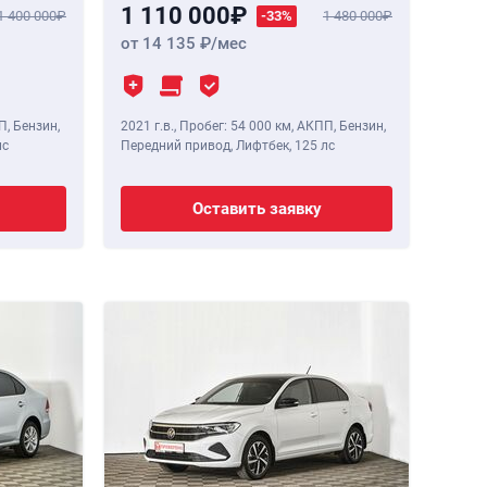
1 110 000
1 400 000
-33%
1 480 000
от 14 135
/мес
П, Бензин,
2021 г.в.
,
Пробег: 54 000 км
, АКПП, Бензин,
лс
Передний привод, Лифтбек,
125 лс
Оставить заявку