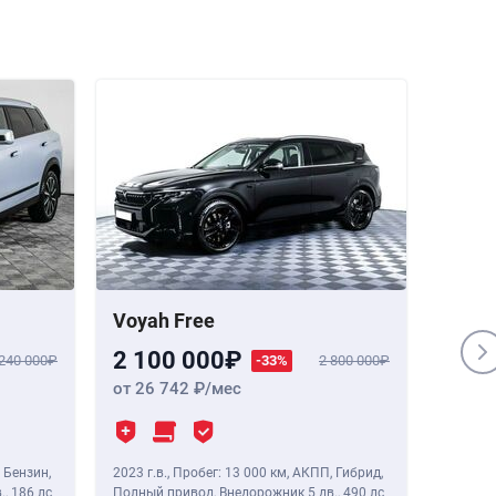
Voyah Free
Genes
2 100 000
1 84
 240 000
-33%
2 800 000
от 26 742
/мес
от 23
 Бензин,
2023 г.в.
,
Пробег: 13 000 км
, АКПП, Гибрид,
2020 г.в
.,
186 лс
Полный привод, Внедорожник 5 дв.,
490 лс
Полный 