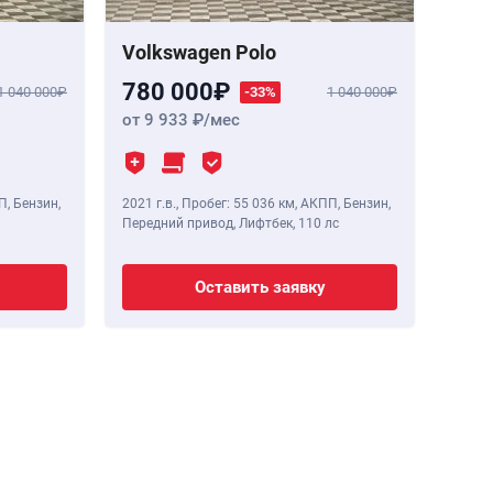
Volkswagen Polo
780 000
1 040 000
-33%
1 040 000
от 9 933
/мес
П, Бензин,
2021 г.в.
,
Пробег: 55 036 км
, АКПП, Бензин,
Передний привод, Лифтбек,
110 лс
Оставить заявку