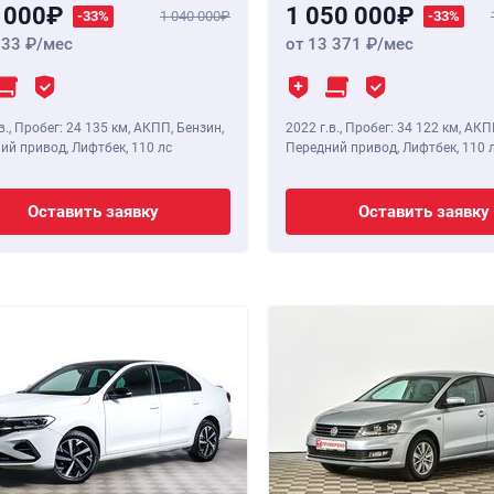
 000
1 050 000
-33%
1 040 000
-33%
933
/мес
от 13 371
/мес
в.
,
Пробег: 24 135 км
, АКПП, Бензин,
2022 г.в.
,
Пробег: 34 122 км
, АКП
ий привод, Лифтбек,
110 лс
Передний привод, Лифтбек,
110 
Оставить заявку
Оставить заявку