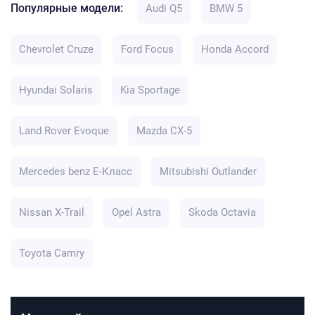
Популярные модели:
Audi Q5
BMW 5
Chevrolet Cruze
Ford Focus
Honda Accord
Hyundai Solaris
Kia Sportage
Land Rover Evoque
Mazda CX-5
Mercedes benz E-Класс
Mitsubishi Outlander
Nissan X-Trail
Opel Astra
Skoda Octavia
Toyota Camry