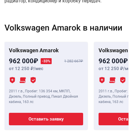
радиатор, кондиционер и коробку передач.
Volkswagen Amarok в наличии
Volkswagen Amarok
Volkswagen 
962 000
962 000
-33%
1 282 667
от 12 250
/мес
от 12 250
/мес
2011 г.в.
,
Пробег: 136 354 км
, МКПП,
2011 г.в.
,
Пробег: 13
Дизель, Полный привод, Пикап Двойная
Дизель, Полный пр
кабина,
163 лс
кабина,
163 лс
Оставить заявку
Остави