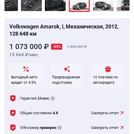
Volkswagen Amarok, I, Механическая, 2012,
128 648 км
1 073 000 ₽
-33%
1 430 667
13 664 ₽/мес
Выгодный авто
Предпродажная
+2 платежа по
кредит от 4.9%
подготовка
автокредиту
Гарантия
24 мес
Общее состояние
4.8
Смотреть
отчет
VIN-номер
проверен
Смотреть
отчет