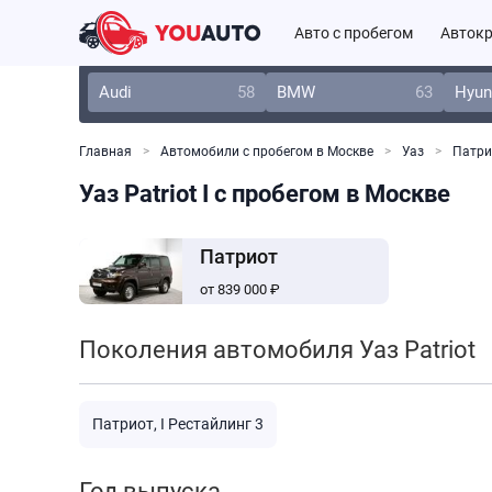
Авто с пробегом
Автокр
Audi
58
BMW
63
Hyun
Главная
Автомобили с пробегом в Москве
Уаз
Патри
Уаз Patriot I с пробегом в Москве
Патриот
от 839 000 ₽
Поколения автомобиля Уаз Patriot
Патриот, I Рестайлинг 3
Год выпуска