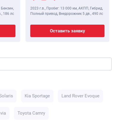
 Бензин,
2023 г.в.
,
Пробег: 13 000 км
, АКПП, Гибрид,
2020 г.в
.,
186 лс
Полный привод, Внедорожник 5 дв.,
490 лс
Полный 
Оставить заявку
Solaris
Kia Sportage
Land Rover Evoque
via
Toyota Camry