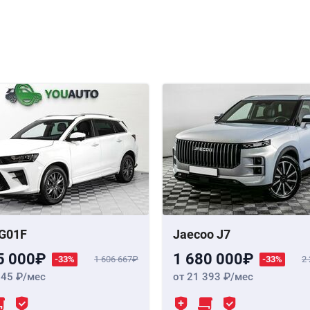
G01F
Jaecoo J7
5 000
1 680 000
-33%
1 606 667
-33%
2
345
/мес
от 21 393
/мес