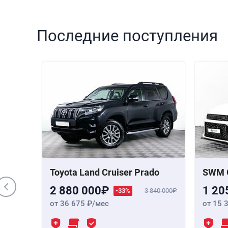
Последние поступления
000 000
 Бензин,
,
190 лс
Toyota Land Cruiser Prado
SWM 
2 880 000
1 20
-33%
3 840 000
от 36 675
/мес
от 15 