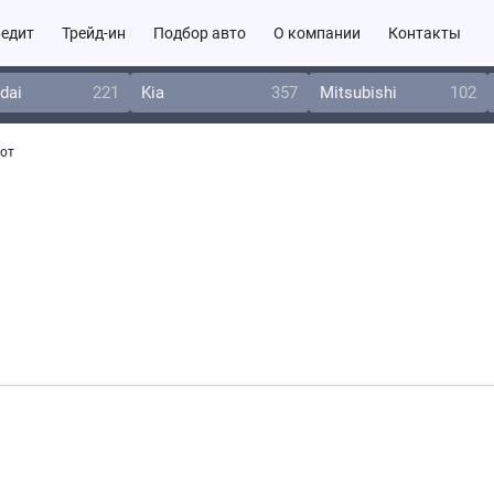
едит
Трейд-ин
Подбор авто
О компании
Контакты
dai
221
Kia
357
Mitsubishi
102
от