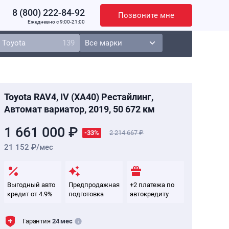
8 (800) 222-84-92
Позвоните мне
Ежедневно c 9:00-21:00
Toyota
139
Toyota RAV4, IV (XA40) Рестайлинг,
Автомат вариатор, 2019, 50 672 км
1 661 000 ₽
-33%
2 214 667
21 152 ₽/мес
Выгодный авто
Предпродажная
+2 платежа по
кредит от 4.9%
подготовка
автокредиту
Гарантия
24 мес