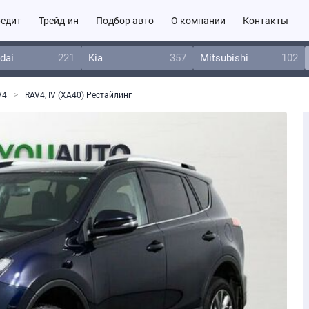
едит
Трейд-ин
Подбор авто
О компании
Контакты
dai
221
Kia
357
Mitsubishi
102
V4
RAV4, IV (XA40) Рестайлинг