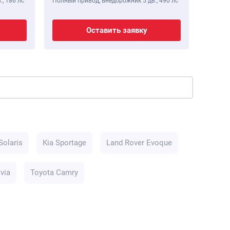
.,
186 лс
Полный привод, Внедорожник 5 дв.,
490 лс
Полный 
Оставить заявку
Solaris
Kia Sportage
Land Rover Evoque
via
Toyota Camry