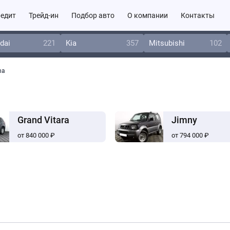
едит
Трейд-ин
Подбор авто
О компании
Контакты
dai
221
Kia
357
Mitsubishi
102
na
Grand Vitara
Jimny
от 840 000 ₽
от 794 000 ₽