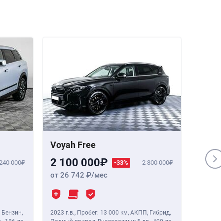
Voyah Free
Genes
2 100 000
1 84
 240 000
-33%
2 800 000
от 26 742
/мес
от 23
 Бензин,
2023 г.в.
,
Пробег: 13 000 км
, АКПП, Гибрид,
2020 г.в