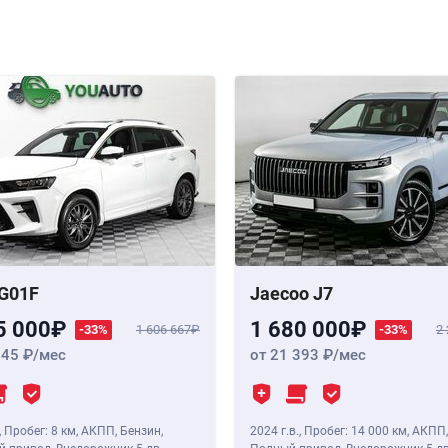
G01F
Jaecoo J7
5 000
1 680 000
-33%
1 606 667
-33%
2
345
/мес
от 21 393
/мес
,
Пробег: 8 км
, АКПП, Бензин,
2024 г.в.
,
Пробег: 14 000 км
, АКПП,