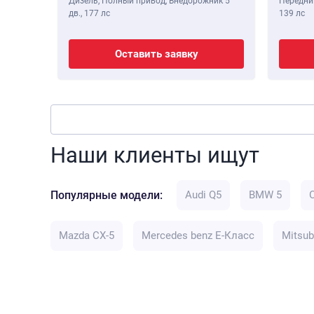
Дизель, Полный привод, Внедорожник 5
Передний
дв.,
177 лс
139 лс
Оставить заявку
Наши клиенты ищут
Популярные модели:
Audi Q5
BMW 5
Mazda CX-5
Mercedes benz E-Класс
Mitsub