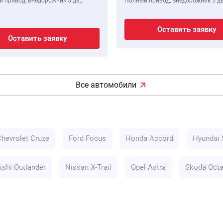
 привод, Внедорожник 5 дв.,
Полный привод, Внедорожник 5 дв
Оставить заявку
Оставить заявку
Все автомобили
Chevrolet Cruze
Ford Focus
Honda Accord
Hyundai 
ishi Outlander
Nissan X-Trail
Opel Astra
Skoda Octa