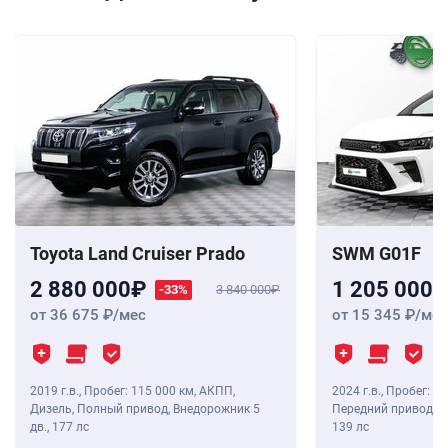
Toyota Land Cruiser Prado
SWM G01F
2 880 000
1 205 000
-33%
3 840 000
от 36 675
/мес
от 15 345
/мес
2019 г.в.
,
Пробег: 115 000 км
, АКПП,
2024 г.в.
,
Пробег: 8 
Дизель, Полный привод, Внедорожник 5
Передний привод, В
дв.,
177 лс
139 лс