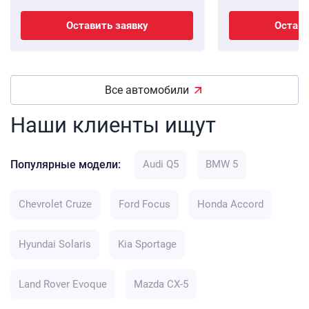
Оставить заявку
Остави
Все автомобили
Наши клиенты ищут
Популярные модели:
Audi Q5
BMW 5
Chevrolet Cruze
Ford Focus
Honda Accord
Hyundai Solaris
Kia Sportage
Land Rover Evoque
Mazda CX-5