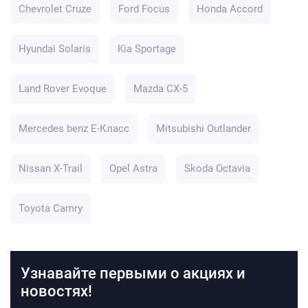
Chevrolet Cruze
Ford Focus
Honda Accord
Hyundai Solaris
Kia Sportage
Land Rover Evoque
Mazda CX-5
Mercedes benz E-Класс
Mitsubishi Outlander
Nissan X-Trail
Opel Astra
Skoda Octavia
Toyota Camry
Узнавайте первыми о акциях и
новостях!