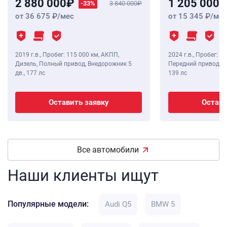
2 880 000
1 205 000
-33%
3 840 000
от 36 675
/мес
от 15 345
/мес
2019 г.в.
,
Пробег: 115 000 км
, АКПП,
2024 г.в.
,
Пробег: 8 
Дизель, Полный привод, Внедорожник 5
Передний привод, В
дв.,
177 лс
139 лс
Оставить заявку
Остави
Все автомобили
Наши клиенты ищут
Популярные модели:
Audi Q5
BMW 5