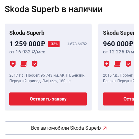
Skoda Superb в наличии
Skoda Superb
Skoda Superb
1 259 000
960 000
-33%
1 678 667
от 16 032
/мес
от 12 225
/мес
2017 г.в.
,
Пробег: 95 743 км
, АКПП, Бензин,
2015 г.в.
,
Пробег: 14
Передний привод, Лифтбек,
180 лс
Бензин, Передний п
Оставить заявку
Остави
Все автомобили Skoda Superb