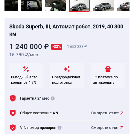
Skoda Superb, III, Автомат робот, 2019, 40 300
км
1 240 000 ₽
-33%
1 653 333
15 790 ₽/мес
Выгодный авто
Предпродажная
+2 платежа по
кредит от 4.9%
подготовка
автокредиту
Гарантия
24 мес
Общее состояние
4.9
Смотреть
отчет
VIN-номер
проверен
Смотреть
отчет