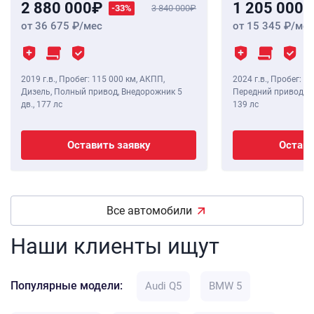
2 880 000
1 205 000
-33%
3 840 000
от 36 675
/мес
от 15 345
/мес
2019 г.в.
,
Пробег: 115 000 км
, АКПП,
2024 г.в.
,
Пробег: 8 
Дизель, Полный привод, Внедорожник 5
Передний привод, В
дв.,
177 лс
139 лс
Оставить заявку
Остави
Все автомобили
Наши клиенты ищут
Популярные модели:
Audi Q5
BMW 5