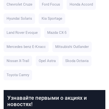
Chevrolet Cruze
Ford Focus
Honda Accord
Hyundai Solaris
Kia Sportage
Land Rover Evoque
Mazda CX-5
Mercedes benz E-Класс
Mitsubishi Outlander
Nissan X-Trail
Opel Astra
Skoda Octavia
Toyota Camry
Узнавайте первыми о акциях и
новостях!