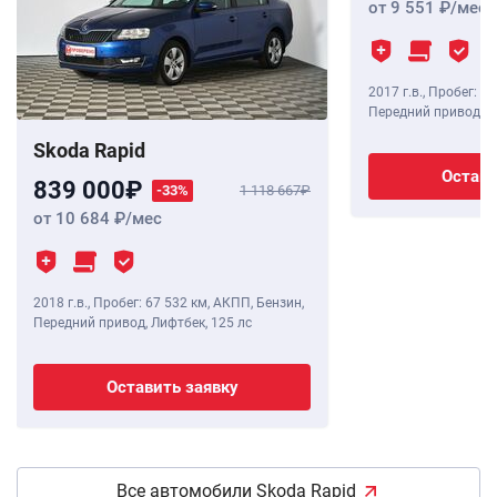
от 9 551
/мес
2017 г.в.
,
Пробег: 72
Передний привод, Л
Skoda Rapid
Остави
839 000
-33%
1 118 667
от 10 684
/мес
2018 г.в.
,
Пробег: 67 532 км
, АКПП, Бензин,
Передний привод, Лифтбек,
125 лс
Оставить заявку
Все автомобили Skoda Rapid