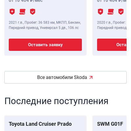
от 10 404
/мес
от 10 404
/мес
2021 г.в.
,
Пробег: 36 583 км
, МКПП, Бензин,
2020 г.в.
,
Пробег: 44
Передний привод, Универсал 5 дв.,
106 лс
Передний привод, Л
Оставить заявку
Остави
Все автомобили Skoda
Последние поступления
Toyota Land Cruiser Prado
SWM G01F