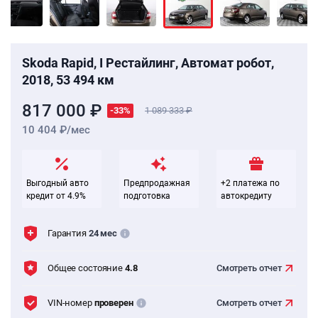
Skoda Rapid, I Рестайлинг, Автомат робот,
2018, 53 494 км
817 000 ₽
-33%
1 089 333
10 404 ₽/мес
Выгодный авто
Предпродажная
+2 платежа по
кредит от 4.9%
подготовка
автокредиту
Гарантия
24 мес
Общее состояние
4.8
Смотреть
отчет
VIN-номер
проверен
Смотреть
отчет