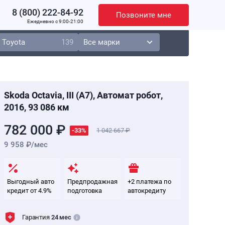
8 (800) 222-84-92
Позвоните мне
Ежедневно c 9:00-21:00
Toyota
139
Skoda Octavia, III (A7), Автомат робот,
2016, 93 086 км
782 000 ₽
-33%
1 042 667
9 958 ₽/мес
Выгодный авто
Предпродажная
+2 платежа по
кредит от 4.9%
подготовка
автокредиту
Гарантия
24 мес