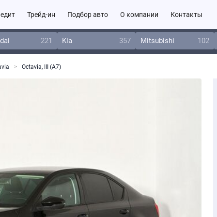
едит
Трейд-ин
Подбор авто
О компании
Контакты
dai
221
Kia
357
Mitsubishi
102
avia
Octavia, III (A7)