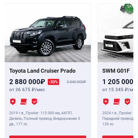
Toyota Land Cruiser Prado
SWM G01F
2 880 000
1 205 000
-33%
3 840 000
от 36 675
/мес
от 15 345
/мес
2019 г.в.
,
Пробег: 115 000 км
, АКПП,
2024 г.в.
,
Пробег: 8 
Дизель, Полный привод, Внедорожник 5
Передний привод, В
дв.,
177 лс
139 лс