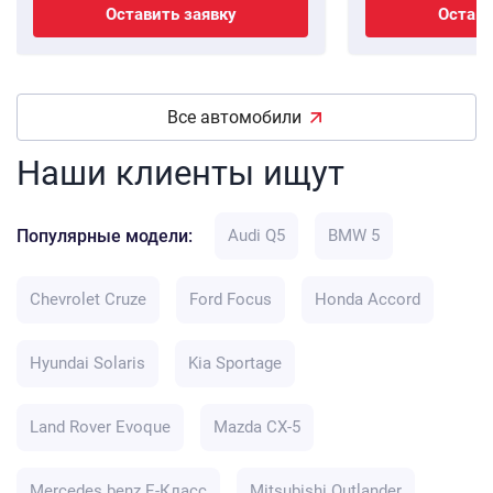
Оставить заявку
Остави
Все автомобили
Наши клиенты ищут
Популярные модели:
Audi Q5
BMW 5
Chevrolet Cruze
Ford Focus
Honda Accord
Hyundai Solaris
Kia Sportage
Land Rover Evoque
Mazda CX-5
Mercedes benz E-Класс
Mitsubishi Outlander