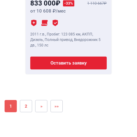
833 000
-33%
1 110 667
от 10 608
/мес
2011 г.в.
,
Пробег: 123 085 км
, АКПП,
Дизель, Полный привод, Внедорожник 5
дв.,
150 лс
Оставить заявку
1
2
»
»»