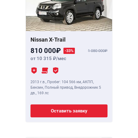
Nissan X-Trail
810 000
-33%
1 080 000
от 10 315
/мес
2013 г.в.
,
Пробег: 104 566 км
, АКПП,
Бензин, Полный привод, Внедорожник 5
дв.,
169 лс
Оставить заявку