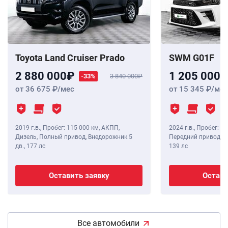
Toyota Land Cruiser Prado
SWM G01F
2 880 000
1 205 000
-33%
3 840 000
от 36 675
/мес
от 15 345
/мес
2019 г.в.
,
Пробег: 115 000 км
, АКПП,
2024 г.в.
,
Пробег: 8 
Дизель, Полный привод, Внедорожник 5
Передний привод, В
дв.,
177 лс
139 лс
Оставить заявку
Остави
Все автомобили