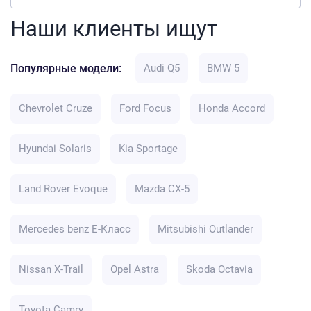
Наши клиенты ищут
Популярные модели:
Audi Q5
BMW 5
Chevrolet Cruze
Ford Focus
Honda Accord
Hyundai Solaris
Kia Sportage
Land Rover Evoque
Mazda CX-5
Mercedes benz E-Класс
Mitsubishi Outlander
Nissan X-Trail
Opel Astra
Skoda Octavia
Toyota Camry