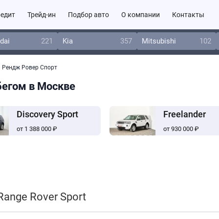
едит
Трейд-ин
Подбор авто
О компании
Контакты
dai
221
Kia
357
Mitsubishi
102
Рендж Ровер Спорт
обегом в Москве
Discovery Sport
Freelander
от 1 388 000 ₽
от 930 000 ₽
ange Rover Sport