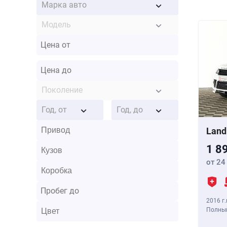
Марка авто
Модель
Поколение
Год, от
Год, до
Land
1 8
от 24
2016 г.
Полный