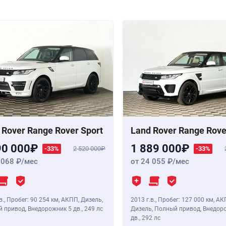
 Rover Range Rover Sport
Land Rover Range Rove
90 000
1 889 000
-33%
2 520 000
-33%
 068
/мес
от 24 055
/мес
в.
,
Пробег: 90 254 км
, АКПП, Дизель,
2013 г.в.
,
Пробег: 127 000 км
, АК
 привод, Внедорожник 5 дв.,
249 лс
Дизель, Полный привод, Внедор
дв.,
292 лс