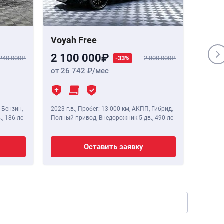
Voyah Free
Genes
2 100 000
1 84
 240 000
-33%
2 800 000
от 26 742
/мес
от 23
 Бензин,
2023 г.в.
,
Пробег: 13 000 км
, АКПП, Гибрид,
2020 г.в
.,
186 лс
Полный привод, Внедорожник 5 дв.,
490 лс
Полный 
Оставить заявку