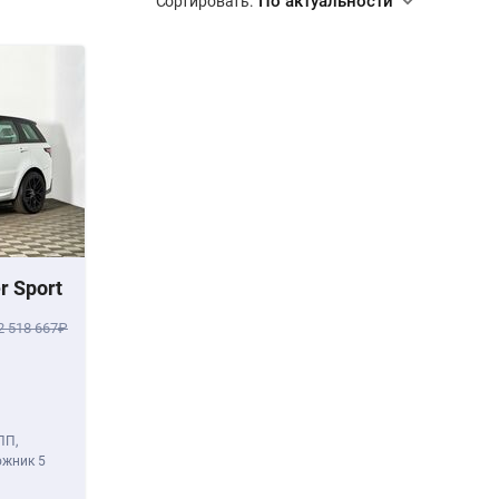
По актуальности
Сортировать:
r Sport
2 518 667
ПП,
ожник 5