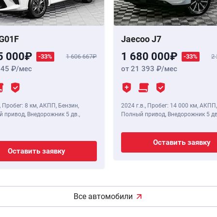
G01F
Jaecoo J7
5 000
1 680 000
-33%
1 606 667
-33%
2
345
/мес
от 21 393
/мес
,
Пробег: 8 км
, АКПП, Бензин,
2024 г.в.
,
Пробег: 14 000 км
, АКПП,
 привод, Внедорожник 5 дв.,
Полный привод, Внедорожник 5 дв
Оставить заявку
Оставить заявку
Все автомобили