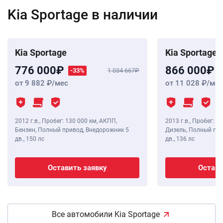
Kia Sportage в наличии
Kia Sportage
Kia Sportage
776 000
866 000
-33%
1 034 667
от 9 882
/мес
от 11 028
/мес
2012 г.в.
,
Пробег: 130 000 км
, АКПП,
2013 г.в.
,
Пробег: 10
Бензин, Полный привод, Внедорожник 5
Дизель, Полный при
дв.,
150 лс
дв.,
136 лс
Оставить заявку
Остави
Все автомобили Kia Sportage