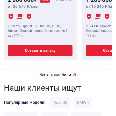
от 36 675
/мес
от 15 345
/мес
2019 г.в.
,
Пробег: 115 000 км
, АКПП,
2024 г.в.
,
Пробег: 8 
Дизель, Полный привод, Внедорожник 5
Передний привод, В
дв.,
177 лс
139 лс
Оставить заявку
Остави
Все автомобили
Наши клиенты ищут
Популярные модели:
Audi Q5
BMW 5