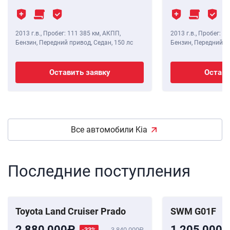
2013 г.в.
,
Пробег: 111 385 км
, АКПП,
2013 г.в.
,
Пробег: 11
Бензин, Передний привод, Седан,
150 лс
Бензин, Передний п
Оставить заявку
Остави
Все автомобили Kia
Последние поступления
Toyota Land Cruiser Prado
SWM G01F
2 880 000
1 205 000
-33%
3 840 000