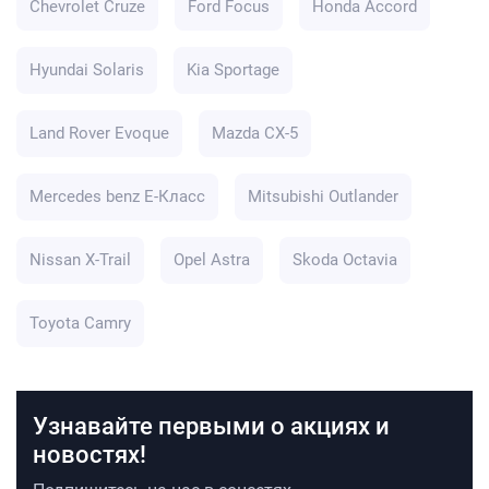
Chevrolet Cruze
Ford Focus
Honda Accord
Hyundai Solaris
Kia Sportage
Land Rover Evoque
Mazda CX-5
Mercedes benz E-Класс
Mitsubishi Outlander
Nissan X-Trail
Opel Astra
Skoda Octavia
Toyota Camry
Узнавайте первыми о акциях и
новостях!