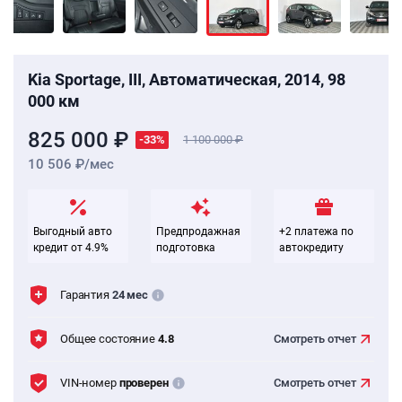
Kia Sportage, III, Автоматическая, 2014, 98
000 км
825 000 ₽
-33%
1 100 000
10 506 ₽/мес
Выгодный авто
Предпродажная
+2 платежа по
кредит от 4.9%
подготовка
автокредиту
Гарантия
24 мес
Общее состояние
4.8
Смотреть
отчет
VIN-номер
проверен
Смотреть
отчет