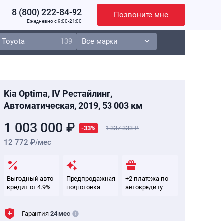
8 (800) 222-84-92
Позвоните мне
Ежедневно c 9:00-21:00
Toyota
139
Kia Optima, IV Рестайлинг,
Автоматическая, 2019, 53 003 км
1 003 000 ₽
-33%
1 337 333
12 772 ₽/мес
Выгодный авто
Предпродажная
+2 платежа по
кредит от 4.9%
подготовка
автокредиту
Гарантия
24 мес