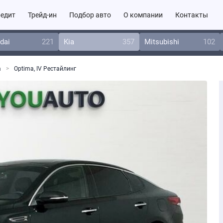
едит
Трейд-ин
Подбор авто
О компании
Контакты
dai
221
Kia
357
Mitsubishi
102
a
Optima, IV Рестайлинг