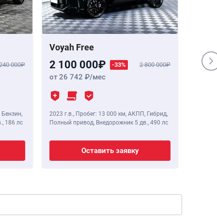
Voyah Free
Genes
2 100 000
1 84
 240 000
-33%
2 800 000
от 26 742
/мес
от 23
 Бензин,
2023 г.в.
,
Пробег: 13 000 км
, АКПП, Гибрид,
2020 г.в
.,
186 лс
Полный привод, Внедорожник 5 дв.,
490 лс
Полный 
Оставить заявку