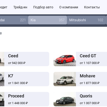
едит
Трейд-ин
Подбор авто
О компании
Контакты
dai
221
Kia
357
Mitsubishi
102
ng
Ceed
Ceed GT
от 942 000 ₽
от 1 107 000 ₽
K7
Mohave
от 1 841 000 ₽
от 1 877 000 ₽
Proceed
Quoris
от 1 448 000 ₽
от 1 007 000 ₽