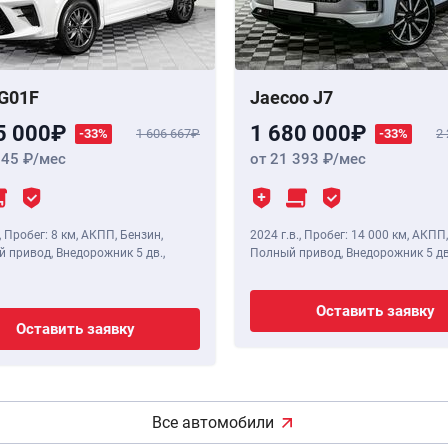
G01F
Jaecoo J7
5 000
1 680 000
-33%
1 606 667
-33%
2
345
/мес
от 21 393
/мес
,
Пробег: 8 км
, АКПП, Бензин,
2024 г.в.
,
Пробег: 14 000 км
, АКПП,
 привод, Внедорожник 5 дв.,
Полный привод, Внедорожник 5 дв
Оставить заявку
Оставить заявку
Все автомобили