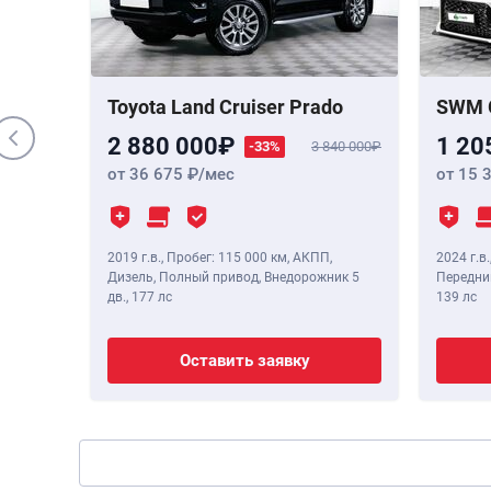
 Бензин,
,
190 лс
Toyota Land Cruiser Prado
SWM 
2 880 000
1 20
-33%
3 840 000
от 36 675
/мес
от 15 
2019 г.в.
,
Пробег: 115 000 км
, АКПП,
2024 г.в.
Дизель, Полный привод, Внедорожник 5
Передний
дв.,
177 лс
139 лс
Оставить заявку