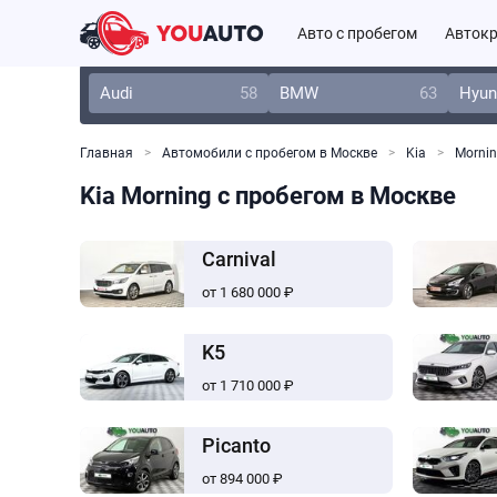
Авто с пробегом
Автокр
Audi
58
BMW
63
Hyun
Главная
Автомобили с пробегом в Москве
Kia
Morni
Kia Morning с пробегом в Москве
Carnival
от 1 680 000 ₽
K5
от 1 710 000 ₽
Picanto
от 894 000 ₽