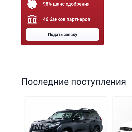
98% шанс одобрения
46 банков партнеров
Подать заявку
Последние поступления
000 000