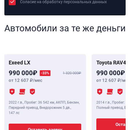
Соласие на обработку персональных данных
Автомобили за те же деньги
Exeed LX
Toyota RAV4
990 000
990 000
-33%
1 320 000
от 12 607
/мес
от 12 607
/мес
2022 г.в.
,
Пробег: 36 542 км
, АКПП, Бензин,
2014 г.в.
,
Пробег: 28
Передний привод, Внедорожник 5 дв.,
Полный привод, Вне
147 лс
Остави
Оставить заявку