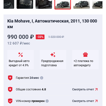
Kia Mohave, I, Автоматическая, 2011, 130 000
км
990 000 ₽
-33%
1 320 000
12 607 ₽/мес
Выгодный авто
Предпродажная
+2 платежа по
кредит от 4.9%
подготовка
автокредиту
Гарантия
24 мес
Общее состояние
4.8
Смотреть
отчет
VIN-номер
проверен
Смотреть
отчет