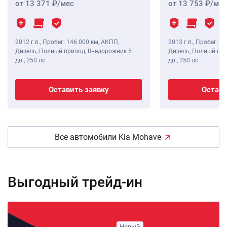
от 13 371
/мес
от 13 753
/мес
2012 г.в.
,
Пробег: 146 000 км
, АКПП,
2013 г.в.
,
Пробег: 11
Дизель, Полный привод, Внедорожник 5
Дизель, Полный при
дв.,
250 лс
дв.,
250 лс
Оставить заявку
Остави
Все автомобили Kia Mohave
Выгодный трейд-ин