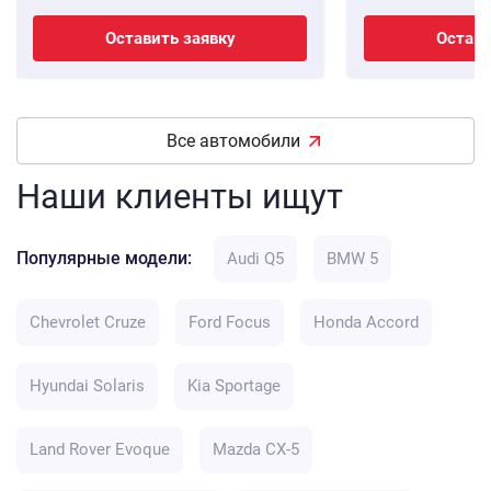
Оставить заявку
Остави
Все автомобили
Наши клиенты ищут
Популярные модели:
Audi Q5
BMW 5
Chevrolet Cruze
Ford Focus
Honda Accord
Hyundai Solaris
Kia Sportage
Land Rover Evoque
Mazda CX-5