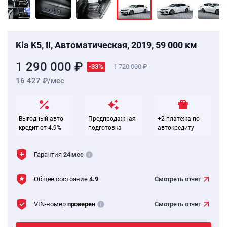
Kia K5, II, Автоматическая, 2019, 59 000 км
1 290 000 ₽
-33%
1 720 000
16 427 ₽/мес
Выгодный авто
Предпродажная
+2 платежа по
кредит от 4.9%
подготовка
автокредиту
Гарантия
24 мес
Общее состояние
4.9
Смотреть
отчет
VIN-номер
проверен
Смотреть
отчет