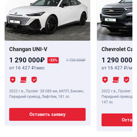
Changan UNI-V
Chevrolet Cap
1 290 000
1 290 000
-33%
1 720 000
от 16 427
/мес
от 16 427
/мес
2022 г.в.
,
Пробег: 28 080 км
, АКПП, Бензин,
2022 г.в.
,
Пробег: 24
Передний привод, Лифтбек,
181 лс
Передний привод, В
147 лс
Оставить заявку
Остави