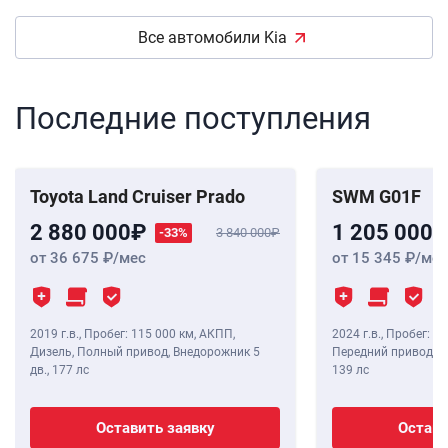
Все автомобили Kia
Последние поступления
Toyota Land Cruiser Prado
SWM G01F
2 880 000
1 205 000
-33%
3 840 000
от 36 675
/мес
от 15 345
/мес
2019 г.в.
,
Пробег: 115 000 км
, АКПП,
2024 г.в.
,
Пробег: 8 
Дизель, Полный привод, Внедорожник 5
Передний привод, В
дв.,
177 лс
139 лс
Оставить заявку
Остави