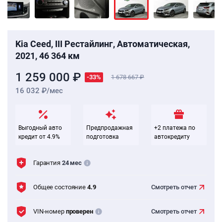
Kia Ceed, III Рестайлинг, Автоматическая,
2021, 46 364 км
1 259 000 ₽
-33%
1 678 667
16 032 ₽/мес
Выгодный авто
Предпродажная
+2 платежа по
кредит от 4.9%
подготовка
автокредиту
Гарантия
24 мес
Общее состояние
4.9
Смотреть
отчет
VIN-номер
проверен
Смотреть
отчет