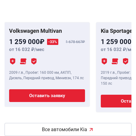
Volkswagen Multivan
Kia Sportage
1 259 000
1 259 000
-33%
1 678 667
от 16 032
/мес
от 16 032
/мес
2009 г.в.
,
Пробег: 160 000 км
, АКПП,
2019 г.в.
,
Пробег: 53
Дизель, Передний привод, Минивэн,
174 лс
Передний привод, В
150 лс
Оставить заявку
Остави
Все автомобили Kia