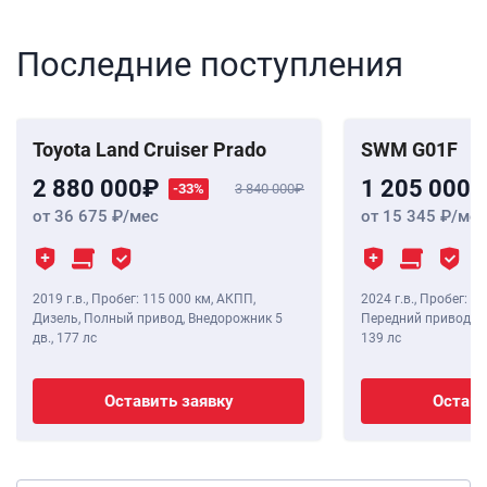
Последние поступления
Toyota Land Cruiser Prado
SWM G01F
2 880 000
1 205 000
-33%
3 840 000
от 36 675
/мес
от 15 345
/мес
2019 г.в.
,
Пробег: 115 000 км
, АКПП,
2024 г.в.
,
Пробег: 8 
Дизель, Полный привод, Внедорожник 5
Передний привод, В
дв.,
177 лс
139 лс
Оставить заявку
Остави