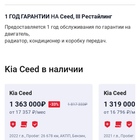
1 ГОД ГАРАНТИИ
НА
Ceed, III Рестайлинг
Предоставляется 1 год обслуживания по гарантии на
двигатель,
радиатор, кондиционер и коробку передач.
Kia Ceed в наличии
Kia Ceed
Kia Ceed
1 363 000
1 319 000
-33%
1 817 333
от 17 357
/мес
от 16 796
/мес
2022 г.в.
,
Пробег: 26 678 км
, АКПП, Бензин,
2021 г.в.
,
Пробег: 35