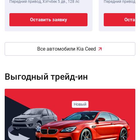
Передний привод, Хэтчбек 5 дв.,
128 лс
Передний привод, Хэ
Оставить заявку
Остави
Все автомобили Kia Ceed
Выгодный трейд-ин