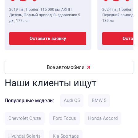
2019 г.в.
,
Пробег: 115 000 км
, АКПП,
2024 г.в.
,
Пробег: 8 
Дизель, Полный привод, Внедорожник 5
Передний привод, В
дв.,
177 лс
139 лс
Оставить заявку
Остави
Все автомобили
Наши клиенты ищут
Популярные модели:
Audi Q5
BMW 5
Chevrolet Cruze
Ford Focus
Honda Accord
Hyundai Solaris
Kia Sportage