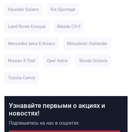
Hyundai Solaris
Kia Sportage
Land Rover Evoque
Mazda CX-5
Mercedes benz E-Класс
Mitsubishi Outlander
Nissan X-Trail
Opel Astra
Skoda Octavia
Toyota Camry
Узнавайте первыми о акциях и
новостях!
Подпишитесь на нас в соцсетях