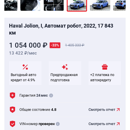
Haval Jolion, I, Автомат робот, 2022, 17 843
км
1 054 000 ₽
-33%
1 405 333
13 422 ₽/мес
Выгодный авто
Предпродажная
+2 платежа по
кредит от 4.9%
подготовка
автокредиту
Гарантия
24 мес
Общее состояние
4.8
Смотреть
отчет
VIN-номер
проверен
Смотреть
отчет