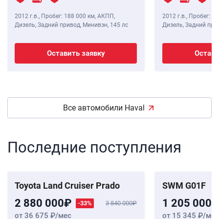
2012 г.в.
,
Пробег: 188 000 км
, АКПП,
2012 г.в.
,
Пробег: 15
Дизель, Задний привод, Минивэн,
145 лс
Дизель, Задний при
Оставить заявку
Остави
Все автомобили Haval
Последние поступления
Toyota Land Cruiser Prado
SWM G01F
2 880 000
1 205 000
-33%
3 840 000
от 36 675
/мес
от 15 345
/мес