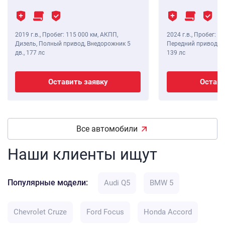
2019 г.в.
,
Пробег: 115 000 км
, АКПП,
2024 г.в.
,
Пробег: 8 
Дизель, Полный привод, Внедорожник 5
Передний привод, В
дв.,
177 лс
139 лс
Оставить заявку
Остави
Все автомобили
Наши клиенты ищут
Популярные модели:
Audi Q5
BMW 5
Chevrolet Cruze
Ford Focus
Honda Accord