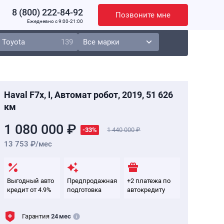
8 (800) 222-84-92
Позвоните мне
Ежедневно c 9:00-21:00
Toyota
139
Haval F7x, I, Автомат робот, 2019, 51 626
км
1 080 000 ₽
-33%
1 440 000
13 753 ₽/мес
Выгодный авто
Предпродажная
+2 платежа по
кредит от 4.9%
подготовка
автокредиту
Гарантия
24 мес