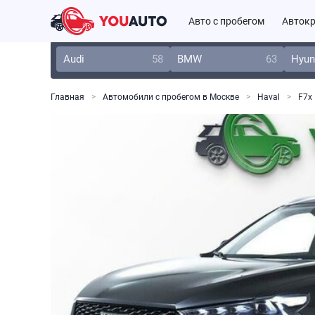
Авто с пробегом
Автокр
Audi
58
BMW
63
Hyun
Главная
Автомобили с пробегом в Москве
Haval
F7x