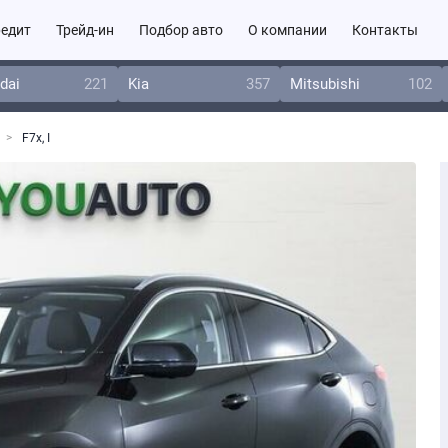
едит
Трейд-ин
Подбор авто
О компании
Контакты
dai
221
Kia
357
Mitsubishi
102
F7x, I