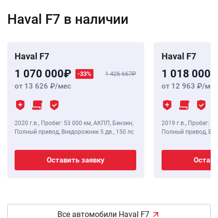
Haval F7 в наличии
Haval F7
Haval F7
1 070 000
1 018 000
-33%
1 426 667
от 13 626
/мес
от 12 963
/мес
2020 г.в.
,
Пробег: 53 000 км
, АКПП, Бензин,
2019 г.в.
,
Пробег: 74
Полный привод, Внедорожник 5 дв.,
150 лс
Полный привод, Вне
Оставить заявку
Остави
Все автомобили Haval F7