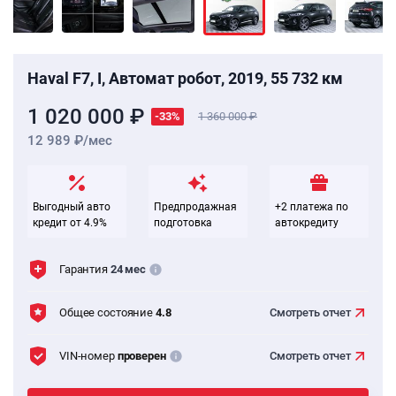
Haval F7, I, Автомат робот, 2019, 55 732 км
1 020 000 ₽
-33%
1 360 000
12 989 ₽/мес
Выгодный авто
Предпродажная
+2 платежа по
кредит от 4.9%
подготовка
автокредиту
Гарантия
24 мес
Общее состояние
4.8
Смотреть
отчет
VIN-номер
проверен
Смотреть
отчет