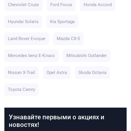
Chevrolet Cruze
Ford Focus
Honda Accord
Hyundai Solaris
Kia Sportage
Land Rover Evoque
Mazda CX-5
Mercedes benz E-Класс
Mitsubishi Outlander
Nissan X-Trail
Opel Astra
Skoda Octavia
Toyota Camry
Узнавайте первыми о акциях и
новостях!