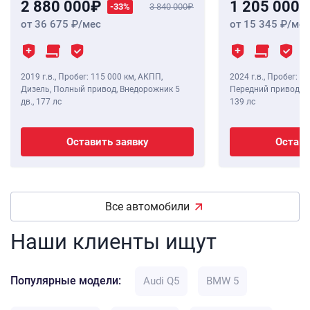
2 880 000
1 205 000
-33%
3 840 000
от 36 675
/мес
от 15 345
/мес
2019 г.в.
,
Пробег: 115 000 км
, АКПП,
2024 г.в.
,
Пробег: 8 
Дизель, Полный привод, Внедорожник 5
Передний привод, В
дв.,
177 лс
139 лс
Оставить заявку
Остави
Все автомобили
Наши клиенты ищут
Популярные модели:
Audi Q5
BMW 5