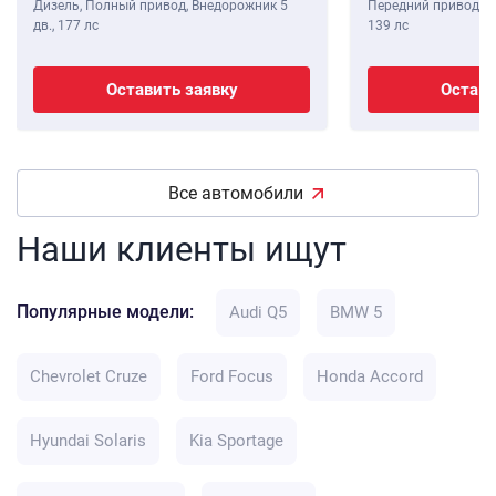
Дизель, Полный привод, Внедорожник 5
Передний привод, В
дв.,
177 лс
139 лс
Оставить заявку
Остави
Все автомобили
Наши клиенты ищут
Популярные модели:
Audi Q5
BMW 5
Chevrolet Cruze
Ford Focus
Honda Accord
Hyundai Solaris
Kia Sportage