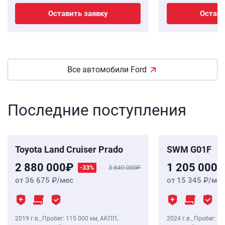
Оставить заявку
Остави
Все автомобили Ford
Последние поступления
Toyota Land Cruiser Prado
SWM G01F
2 880 000
1 205 000
-33%
3 840 000
от 36 675
/мес
от 15 345
/мес
2019 г.в.
,
Пробег: 115 000 км
, АКПП,
2024 г.в.
,
Пробег: 8 