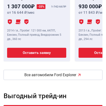
1 307 000
930 000
-33%
1 742 667
от 16 644
/мес
от 11 843
/мес
2014 г.в.
,
Пробег: 121 000 км
, АКПП,
2013 г.в.
,
Пробег: 11
Бензин, Полный привод, Внедорожник 5
Бензин, Полный при
дв.,
360 лс
дв.,
294 лс
Оставить заявку
Остави
Все автомобили Ford Explorer
Выгодный трейд-ин