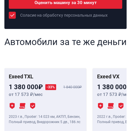
Оценить машину за 30 минут
Соласие на обработку персональных данных
Автомобили за те же деньги
Exeed TXL
Exeed VX
1 380 000
1 380 000
-33%
1 840 000
от 17 573
/мес
от 17 573
/мес
2023 г.в.
,
Пробег: 14 023 км
, АКПП, Бензин,
2022 г.в.
,
Пробег: 29
Полный привод, Внедорожник 5 дв.,
186 лс
Полный привод, Вне