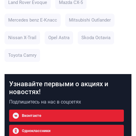
Land Rover Evoque
Mazda CX-5
Mercedes benz E-Класс
Mitsubishi Outlander
Nissan X-Trail
Opel Astra
Skoda Octavia
Toyota Camry
Узнавайте первыми о акциях и
новостях!
Подпишитесь на нас в соцсетях
Вконтакте
Одноклассники