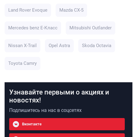
Land Rover Evoque
Mazda CX-5
Mercedes benz E-Класс
Mitsubishi Outlander
Nissan X-Trail
Opel Astra
Skoda Octavia
Toyota Camry
Узнавайте первыми о акциях и
новостях!
Подпишитесь на нас в соцсетях
Вконтакте