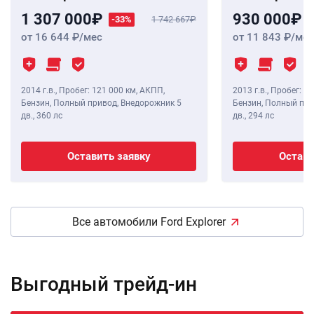
1 307 000
930 000
-33%
1 742 667
от 16 644
/мес
от 11 843
/мес
2014 г.в.
,
Пробег: 121 000 км
, АКПП,
2013 г.в.
,
Пробег: 11
Бензин, Полный привод, Внедорожник 5
Бензин, Полный при
дв.,
360 лс
дв.,
294 лс
Оставить заявку
Остави
Все автомобили Ford Explorer
Выгодный трейд-ин