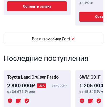
дв.,
190 лс
Оставить заявку
Остави
Все автомобили Ford
Последние поступления
Toyota Land Cruiser Prado
SWM G01F
2 880 000
1 205 000
-33%
3 840 000
от 36 675
/мес
от 15 345
/мес