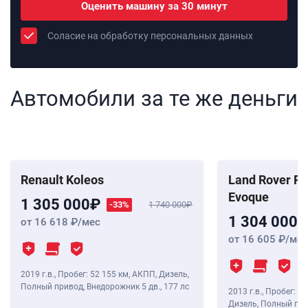
Оценить машину за 30 минут
Соласие на обработку персональных данных
Автомобили за те же деньги
Renault Koleos
Land Rover R
Evoque
1 305 000
-33%
1 740 000
1 304 000
от 16 618
/мес
от 16 605
/мес
2019 г.в.
,
Пробег: 52 155 км
, АКПП, Дизель,
Полный привод, Внедорожник 5 дв.,
177 лс
2013 г.в.
,
Пробег: 15
Дизель, Полный при