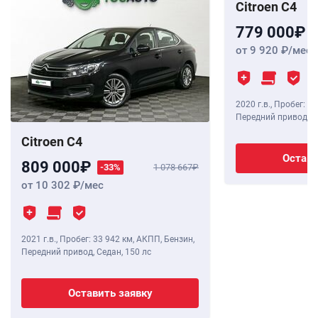
Citroen C4
779 000
от 9 920
/мес
2020 г.в.
,
Пробег: 44
Передний привод, С
Citroen C4
Остави
809 000
-33%
1 078 667
от 10 302
/мес
2021 г.в.
,
Пробег: 33 942 км
, АКПП, Бензин,
Передний привод, Седан,
150 лс
Оставить заявку