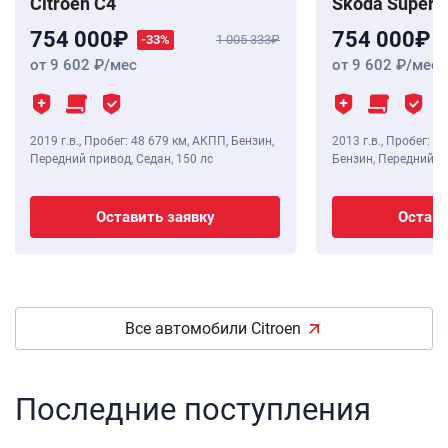
Citroen C4
Skoda Superb
754 000
754 000
-33%
1 005 333
от 9 602
/мес
от 9 602
/мес
2019 г.в.
,
Пробег: 48 679 км
, АКПП, Бензин,
2013 г.в.
,
Пробег: 11
Передний привод, Седан,
150 лс
Бензин, Передний п
Оставить заявку
Остави
Все автомобили Citroen
Последние поступления