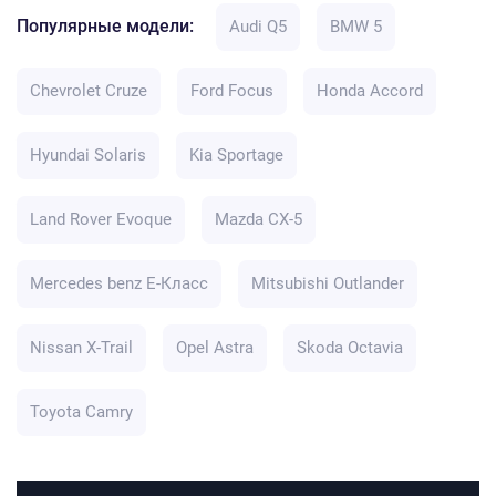
Популярные модели:
Audi Q5
BMW 5
Chevrolet Cruze
Ford Focus
Honda Accord
Hyundai Solaris
Kia Sportage
Land Rover Evoque
Mazda CX-5
Mercedes benz E-Класс
Mitsubishi Outlander
Nissan X-Trail
Opel Astra
Skoda Octavia
Toyota Camry