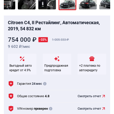
Citroen C4, II Рестайлинг, Автоматическая,
2019, 54 832 км
754 000 ₽
-33%
1 005 333
9 602 ₽/мес
Выгодный авто
Предпродажная
+2 платежа по
кредит от 4.9%
подготовка
автокредиту
Гарантия
24 мес
Общее состояние
4.8
Смотреть
отчет
VIN-номер
проверен
Смотреть
отчет