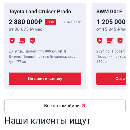
Toyota Land Cruiser Prado
SWM G01F
2 880 000
1 205 000
-33%
3 840 000
от 36 675
/мес
от 15 345
/мес
2019 г.в.
,
Пробег: 115 000 км
, АКПП,
2024 г.в.
,
Пробег: 8 
Дизель, Полный привод, Внедорожник 5
Передний привод, В
дв.,
177 лс
139 лс
Оставить заявку
Остави
Все автомобили
Наши клиенты ищут