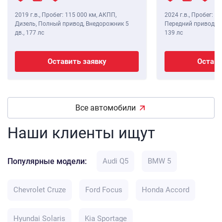
2019 г.в.
,
Пробег: 115 000 км
, АКПП,
2024 г.в.
,
Пробег: 8 
Дизель, Полный привод, Внедорожник 5
Передний привод, В
дв.,
177 лс
139 лс
Оставить заявку
Остави
Все автомобили
Наши клиенты ищут
Популярные модели:
Audi Q5
BMW 5
Chevrolet Cruze
Ford Focus
Honda Accord
Hyundai Solaris
Kia Sportage