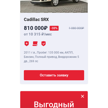
Cadillac SRX
810 000
-33%
1 080 000
от 10 315
/мес
2011 г.в.
,
Пробег: 135 000 км
, АКПП,
Бензин, Полный привод, Внедорожник 5
дв.,
269 лс
Оставить заявку
Выгодный