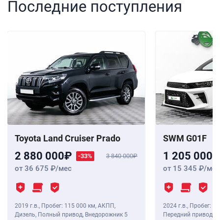
Последние поступления
Toyota Land Cruiser Prado
SWM G01F
2 880 000
1 205 000
-33%
3 840 000
от 36 675
/мес
от 15 345
/мес
2019 г.в.
,
Пробег: 115 000 км
, АКПП,
2024 г.в.
,
Пробег: 8 
Дизель, Полный привод, Внедорожник 5
Передний привод, В