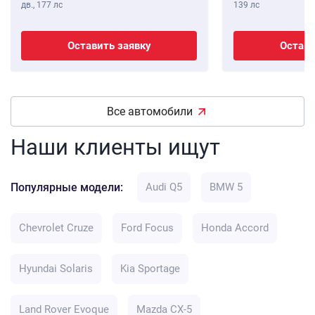
дв.,
177 лс
139 лс
Оставить заявку
Остави
Все автомобили
Наши клиенты ищут
Популярные модели:
Audi Q5
BMW 5
Chevrolet Cruze
Ford Focus
Honda Accord
Hyundai Solaris
Kia Sportage
Land Rover Evoque
Mazda CX-5