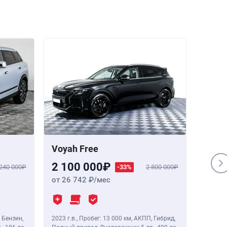
Voyah Free
Genes
2 100 000
1 84
 240 000
-33%
2 800 000
от 26 742
/мес
от 23
 Бензин,
2023 г.в.
,
Пробег: 13 000 км
, АКПП, Гибрид,
2020 г.в