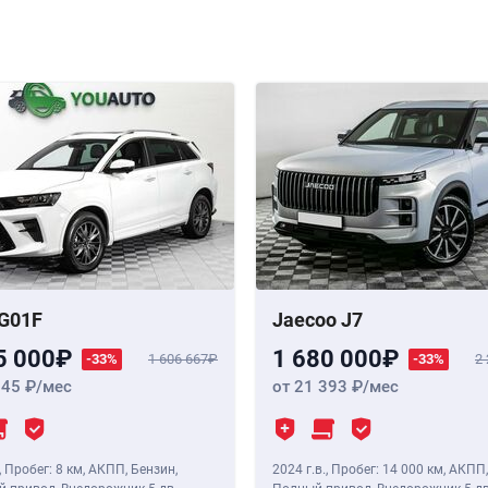
G01F
Jaecoo J7
5 000
1 680 000
-33%
1 606 667
-33%
2
345
/мес
от 21 393
/мес
,
Пробег: 8 км
, АКПП, Бензин,
2024 г.в.
,
Пробег: 14 000 км
, АКПП,