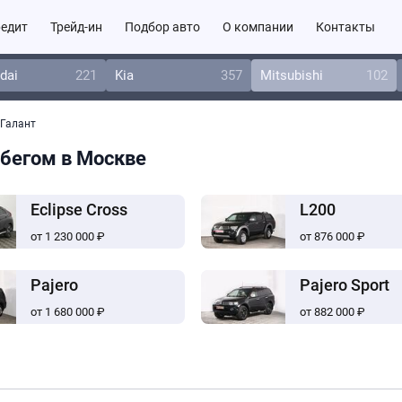
едит
Трейд-ин
Подбор авто
О компании
Контакты
dai
221
Kia
357
Mitsubishi
102
Галант
робегом в Москве
Eclipse Cross
L200
от 1 230 000 ₽
от 876 000 ₽
Pajero
Pajero Sport
от 1 680 000 ₽
от 882 000 ₽