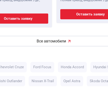
 привод, Внедорожник 5 дв.,
Полный привод, Внедорожник 5 дв
Оставить заявку
Оставить заявку
Все автомобили
Chevrolet Cruze
Ford Focus
Honda Accord
Hyundai 
ishi Outlander
Nissan X-Trail
Opel Astra
Skoda Octa