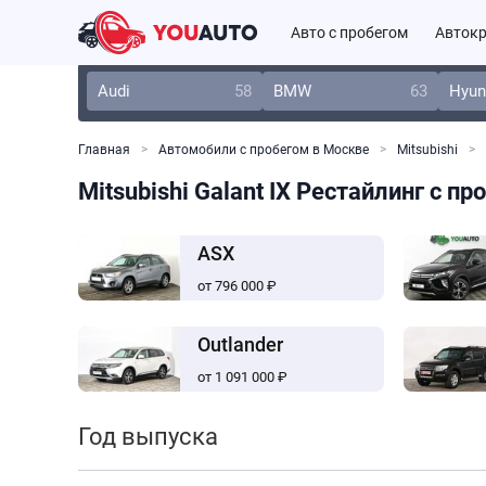
Авто с пробегом
Автокр
Audi
58
BMW
63
Hyun
Главная
Автомобили с пробегом в Москве
Mitsubishi
Mitsubishi Galant IX Рестайлинг с п
ASX
от 796 000 ₽
Outlander
от 1 091 000 ₽
Год выпуска