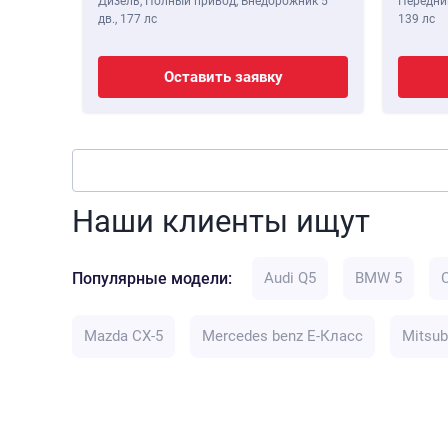
Дизель, Полный привод, Внедорожник 5
Передний
дв.,
177 лс
139 лс
Оставить заявку
Наши клиенты ищут
Популярные модели:
Audi Q5
BMW 5
Mazda CX-5
Mercedes benz E-Класс
Mitsub