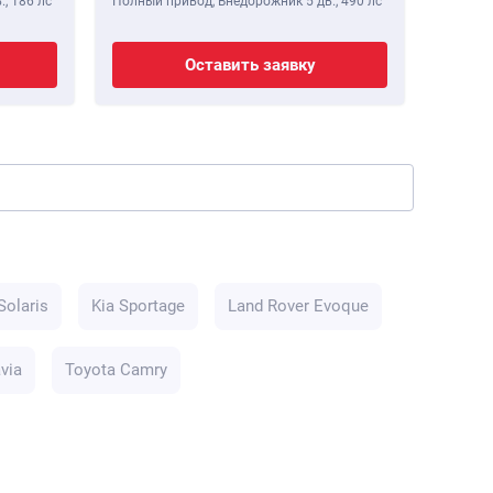
.,
186 лс
Полный привод, Внедорожник 5 дв.,
490 лс
Полный 
Оставить заявку
Solaris
Kia Sportage
Land Rover Evoque
via
Toyota Camry