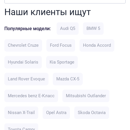
Наши клиенты ищут
Популярные модели:
Audi Q5
BMW 5
Chevrolet Cruze
Ford Focus
Honda Accord
Hyundai Solaris
Kia Sportage
Land Rover Evoque
Mazda CX-5
Mercedes benz E-Класс
Mitsubishi Outlander
Nissan X-Trail
Opel Astra
Skoda Octavia
Toyota Camry