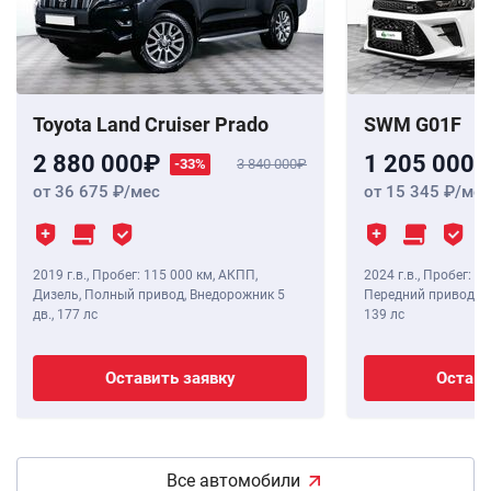
Toyota Land Cruiser Prado
SWM G01F
2 880 000
1 205 000
-33%
3 840 000
от 36 675
/мес
от 15 345
/мес
2019 г.в.
,
Пробег: 115 000 км
, АКПП,
2024 г.в.
,
Пробег: 8 
Дизель, Полный привод, Внедорожник 5
Передний привод, В
дв.,
177 лс
139 лс
Оставить заявку
Остави
Все автомобили