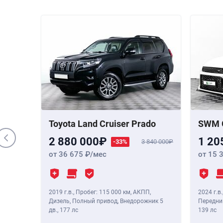
000 000
 Бензин,
,
190 лс
Toyota Land Cruiser Prado
SWM 
2 880 000
1 20
-33%
3 840 000
от 36 675
/мес
от 15 
2019 г.в.
,
Пробег: 115 000 км
, АКПП,
2024 г.в.
Дизель, Полный привод, Внедорожник 5
Передний
дв.,
177 лс
139 лс