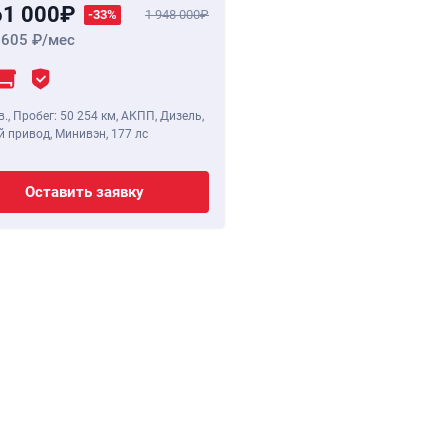
61 000
-33%
1 948 000
 605
/мес
в.
,
Пробег: 50 254 км
, АКПП, Дизель,
 привод, Минивэн,
177 лс
Оставить заявку