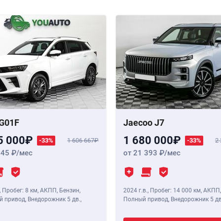
G01F
Jaecoo J7
5 000
1 680 000
-33%
1 606 667
-33%
2
345
/мес
от 21 393
/мес
,
Пробег: 8 км
, АКПП, Бензин,
2024 г.в.
,
Пробег: 14 000 км
, АКПП,
 привод, Внедорожник 5 дв.,
Полный привод, Внедорожник 5 дв