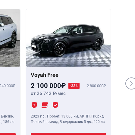
Voyah Free
Genes
2 100 000
1 84
 240 000
-33%
2 800 000
от 26 742
/мес
от 23
 Бензин,
2023 г.в.
,
Пробег: 13 000 км
, АКПП, Гибрид,
2020 г.в
.,
186 лс
Полный привод, Внедорожник 5 дв.,
490 лс
Полный 