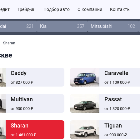
едит
Трейд-ин
Подбор авто
О компании
Контакты
dai
221
Kia
357
Mitsubishi
102
Sharan
скве
Caddy
Caravelle
от 827 000 ₽
от 1 109 000 ₽
Multivan
Passat
от 930 000 ₽
от 1 320 000 ₽
Sharan
Tiguan
от 1 461 000 ₽
от 900 000 ₽