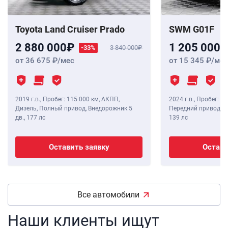
Toyota Land Cruiser Prado
SWM G01F
2 880 000
1 205 000
-33%
3 840 000
от 36 675
/мес
от 15 345
/мес
2019 г.в.
,
Пробег: 115 000 км
, АКПП,
2024 г.в.
,
Пробег: 8 
Дизель, Полный привод, Внедорожник 5
Передний привод, В
дв.,
177 лс
139 лс
Оставить заявку
Остави
Все автомобили
Наши клиенты ищут