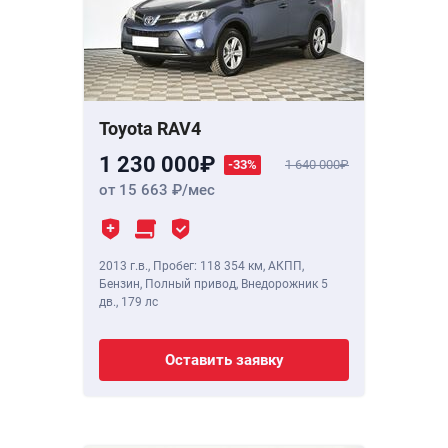
Toyota RAV4
1 230 000
-33%
1 640 000
от 15 663
/мес
2013 г.в.
,
Пробег: 118 354 км
, АКПП,
Бензин, Полный привод, Внедорожник 5
дв.,
179 лс
Оставить заявку