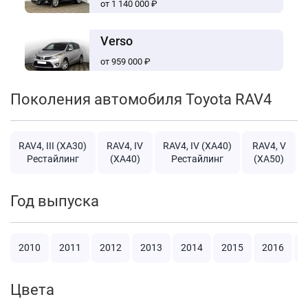
от 1 140 000 ₽
Verso
от 959 000 ₽
Поколения автомобиля Toyota RAV4
RAV4, III (XA30)
RAV4, IV
RAV4, IV (XA40)
RAV4, V
Рестайлинг
(XA40)
Рестайлинг
(XA50)
Год выпуска
2010
2011
2012
2013
2014
2015
2016
2
Цвета