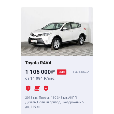
Toyota RAV4
1 106 000
-33%
1 474 667
от 14 084
/мес
2013 г.в.
,
Пробег: 110 348 км
, АКПП,
Дизель, Полный привод, Внедорожник 5
дв.,
149 лс