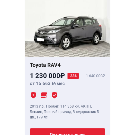
Toyota RAV4
1 230 000
-33%
1 640 000
от 15 663
/мес
2013 г.в.
,
Пробег: 114 358 км
, АКПП,
Бензин, Полный привод, Внедорожник 5
дв.,
179 лс
Оставить заявку