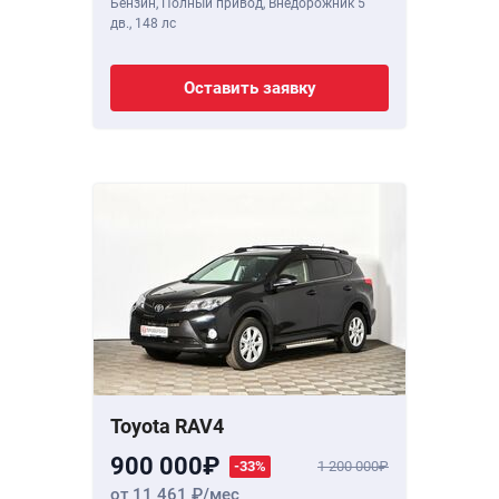
Бензин, Полный привод, Внедорожник 5
дв.,
148 лс
Оставить заявку
Toyota RAV4
900 000
-33%
1 200 000
от 11 461
/мес