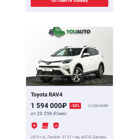
Оставить заявку
Toyota RAV4
1 594 000
-33%
2 125 333
от 20 298
/мес
2019 г.в.
,
Пробег: 51 371 км
, АКПП, Бензин,