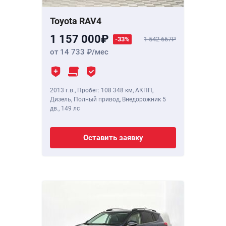
Toyota RAV4
1 157 000
-33%
1 542 667
от 14 733
/мес
2013 г.в.
,
Пробег: 108 348 км
, АКПП,
Дизель, Полный привод, Внедорожник 5
дв.,
149 лс
Оставить заявку