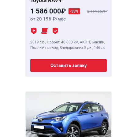
Toyota RAV4
1 586 000
-33%
2 114 667
от 20 196
/мес
2019 г.в.
,
Пробег: 40 000 км
, АКПП, Бензин,
Полный привод, Внедорожник 5 дв.,
146 лс
Оставить заявку