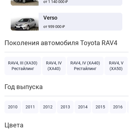
от 1 140 000 ₽
Verso
от 959 000 ₽
Поколения автомобиля Toyota RAV4
RAV4, III (XA30)
RAV4, IV
RAV4, IV (XA40)
RAV4, V
Рестайлинг
(XA40)
Рестайлинг
(XA50)
Год выпуска
2010
2011
2012
2013
2014
2015
2016
2
Цвета