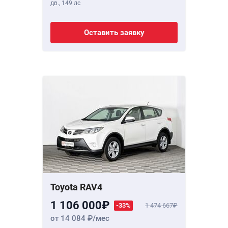
дв.,
149 лс
Оставить заявку
Toyota RAV4
1 106 000
-33%
1 474 667
от 14 084
/мес