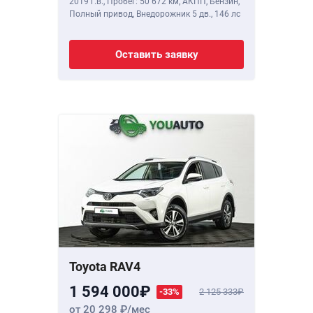
2019 г.в.
,
Пробег: 50 672 км
, АКПП, Бензин,
Полный привод, Внедорожник 5 дв.,
146 лс
Оставить заявку
Toyota RAV4
1 594 000
-33%
2 125 333
от 20 298
/мес