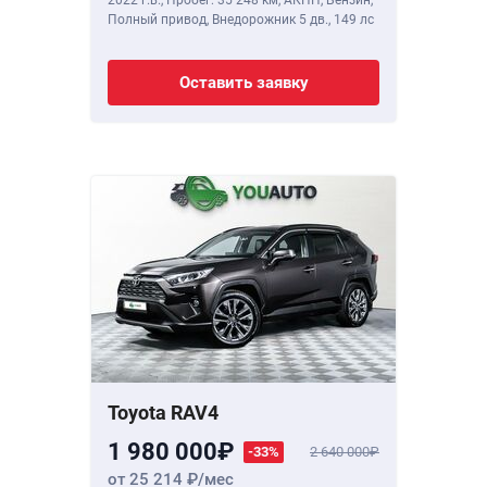
2022 г.в.
,
Пробег: 35 248 км
, АКПП, Бензин,
Полный привод, Внедорожник 5 дв.,
149 лс
Оставить заявку
Toyota RAV4
1 980 000
-33%
2 640 000
от 25 214
/мес