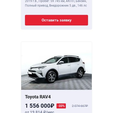
2019 г.в.
,
Пробег: 59 745 км
, АКПП, Бензин,
Полный привод, Внедорожник 5 дв.,
146 лс
Оставить заявку
Toyota RAV4
1 556 000
-33%
2 074 667
от 19 814
/мес