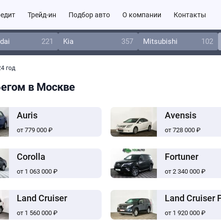
едит
Трейд-ин
Подбор авто
О компании
Контакты
dai
221
Kia
357
Mitsubishi
102
4 год
бегом в Москве
Auris
Avensis
от 779 000 ₽
от 728 000 ₽
Corolla
Fortuner
от 1 063 000 ₽
от 2 340 000 ₽
Land Cruiser
Land Cruiser 
от 1 560 000 ₽
от 1 920 000 ₽