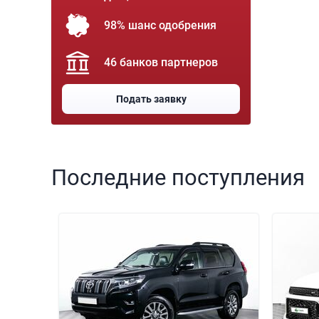
98% шанс одобрения
46 банков партнеров
Подать заявку
Последние поступления
000 000