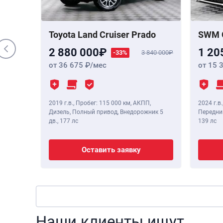
 Бензин,
,
190 лс
Toyota Land Cruiser Prado
SWM 
2 880 000
1 20
-33%
3 840 000
от 36 675
/мес
от 15 
2019 г.в.
,
Пробег: 115 000 км
, АКПП,
2024 г.в.
Дизель, Полный привод, Внедорожник 5
Передний
дв.,
177 лс
139 лс
Оставить заявку
Наши клиенты ищут