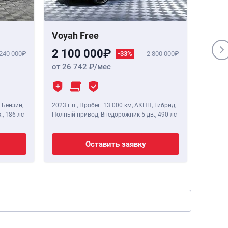
Voyah Free
Genes
2 100 000
1 84
 240 000
-33%
2 800 000
от 26 742
/мес
от 23
 Бензин,
2023 г.в.
,
Пробег: 13 000 км
, АКПП, Гибрид,
2020 г.в
.,
186 лс
Полный привод, Внедорожник 5 дв.,
490 лс
Полный 
Оставить заявку