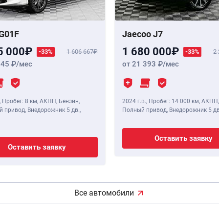
G01F
Jaecoo J7
5 000
1 680 000
-33%
1 606 667
-33%
2
345
/мес
от 21 393
/мес
,
Пробег: 8 км
, АКПП, Бензин,
2024 г.в.
,
Пробег: 14 000 км
, АКПП,
 привод, Внедорожник 5 дв.,
Полный привод, Внедорожник 5 дв
Оставить заявку
Оставить заявку
Все автомобили