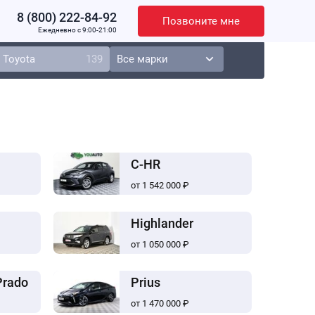
8 (800) 222-84-92
Позвоните мне
Ежедневно c 9:00-21:00
Toyota
139
C-HR
от 1 542 000 ₽
Highlander
от 1 050 000 ₽
Prado
Prius
от 1 470 000 ₽