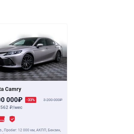
ta Camry
00 000
-33%
3 200 000
 562
/мес
в.
,
Пробег: 12 000 км
, АКПП, Бензин,