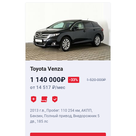
Toyota Venza
1 140 000
-33%
1 520 000
от 14 517
/мес
2013 г.в.
,
Пробег: 110 254 км
, АКПП,
Бензин, Полный привод, Внедорожник 5
дв.,
185 лс