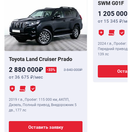
SWM G01F
1 205 000
от 15 345
/мес
2024 г.в.
,
Пробег: 8 
Передний привод, В
139 лс
Toyota Land Cruiser Prado
2 880 000
-33%
3 840 000
Остави
от 36 675
/мес
2019 г.в.
,
Пробег: 115 000 км
, АКПП,
Дизель, Полный привод, Внедорожник 5
дв.,
177 лс
Оставить заявку