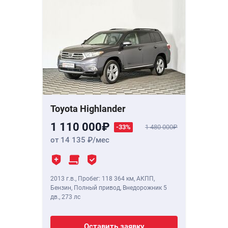
Toyota Highlander
1 110 000
-33%
1 480 000
от 14 135
/мес
2013 г.в.
,
Пробег: 118 364 км
, АКПП,
Бензин, Полный привод, Внедорожник 5
дв.,
273 лс
Оставить заявку