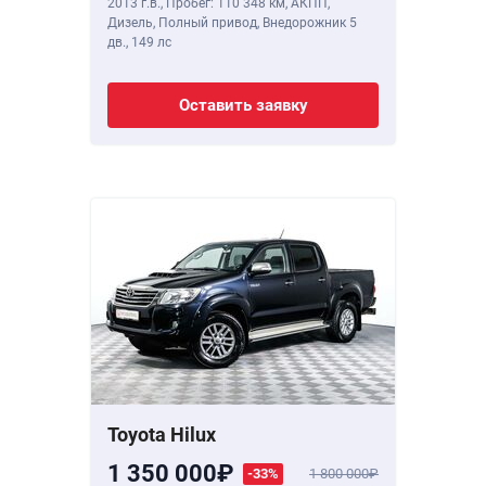
2013 г.в.
,
Пробег: 110 348 км
, АКПП,
Дизель, Полный привод, Внедорожник 5
дв.,
149 лс
Оставить заявку
Toyota Hilux
1 350 000
-33%
1 800 000