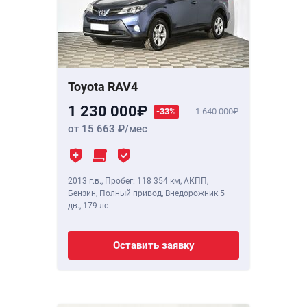
Toyota RAV4
1 230 000
-33%
1 640 000
от 15 663
/мес
2013 г.в.
,
Пробег: 118 354 км
, АКПП,
Бензин, Полный привод, Внедорожник 5
дв.,
179 лс
Оставить заявку