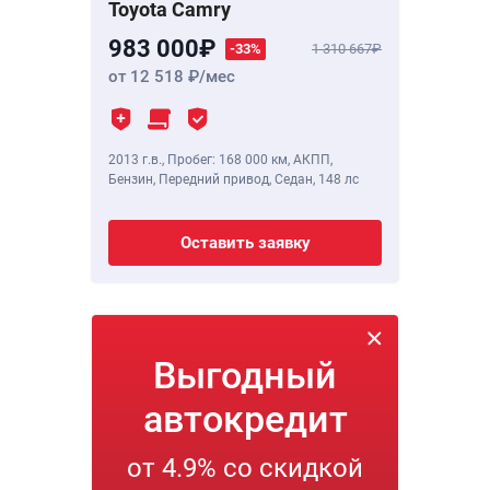
Toyota Camry
983 000
-33%
1 310 667
от 12 518
/мес
2013 г.в.
,
Пробег: 168 000 км
, АКПП,
Бензин, Передний привод, Седан,
148 лс
Оставить заявку
Выгодный
автокредит
от 4.9% со скидкой