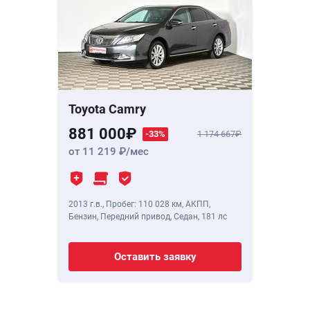
Toyota Camry
881 000
-33%
1 174 667
от 11 219
/мес
2013 г.в.
,
Пробег: 110 028 км
, АКПП,
Бензин, Передний привод, Седан,
181 лс
Оставить заявку