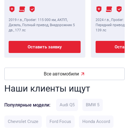
2019 г.в.
,
Пробег: 115 000 км
, АКПП,
2024 г.в.
,
Пробег: 8 
Дизель, Полный привод, Внедорожник 5
Передний привод, В
дв.,
177 лс
139 лс
Оставить заявку
Остави
Все автомобили
Наши клиенты ищут
Популярные модели:
Audi Q5
BMW 5
Chevrolet Cruze
Ford Focus
Honda Accord