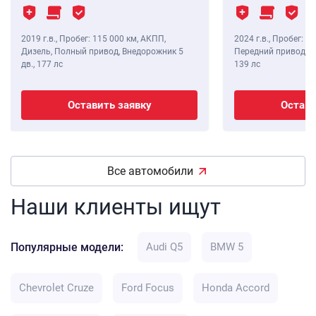
2019 г.в.
,
Пробег: 115 000 км
, АКПП,
2024 г.в.
,
Пробег: 8 
Дизель, Полный привод, Внедорожник 5
Передний привод, В
дв.,
177 лс
139 лс
Оставить заявку
Остави
Все автомобили
Наши клиенты ищут
Популярные модели:
Audi Q5
BMW 5
Chevrolet Cruze
Ford Focus
Honda Accord